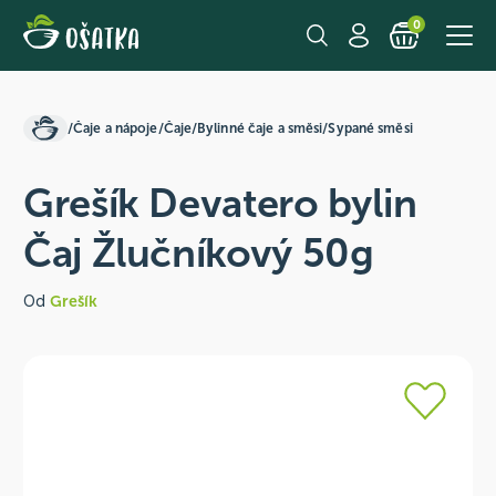
0
/
Čaje a nápoje
/
Čaje
/
Bylinné čaje a směsi
/
Sypané směsi
Grešík Devatero bylin
Čaj Žlučníkový 50g
Od
Grešík