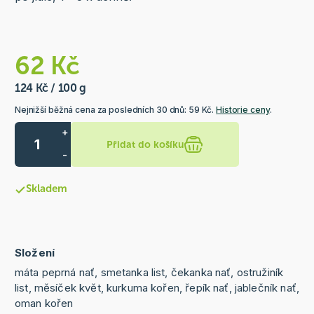
62 Kč
124 Kč / 100 g
Nejnižší běžná cena za posledních 30 dnů: 59 Kč.
Historie ceny
.
+
Přidat do košíku
-
Skladem
Složení
máta peprná nať, smetanka list, čekanka nať, ostružiník
list, měsíček květ, kurkuma kořen, řepík nať, jablečník nať,
oman kořen