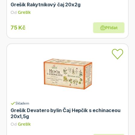
Grešík Rakytníkový čaj 20x2g
Od
Grešík
75 Kč
Přidat
Skladem
Grešík Devatero bylin Čaj Hepčík s echinaceou
20x1,5g
Od
Grešík