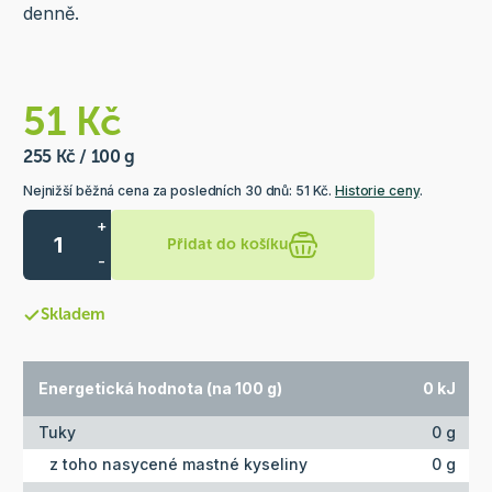
denně.
51 Kč
255 Kč / 100 g
Nejnižší běžná cena za posledních 30 dnů: 51 Kč.
Historie ceny
.
+
Přidat do košíku
-
Skladem
Energetická hodnota (na 100 g)
0 kJ
Tuky
0 g
z toho nasycené mastné kyseliny
0 g