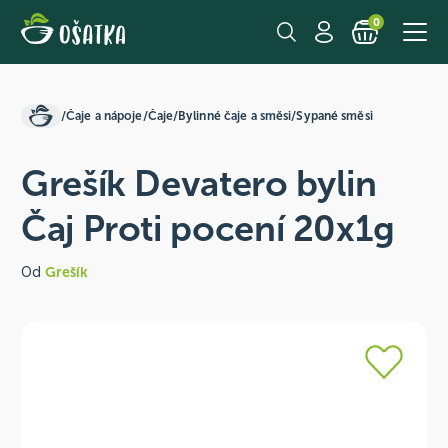
0
/
Čaje a nápoje
/
Čaje
/
Bylinné čaje a směsi
/
Sypané směsi
Grešík Devatero bylin
Čaj Proti pocení 20x1g
Od
Grešík