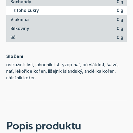
Sacharidy
0 g
z toho cukry
0 g
Vláknina
0 g
Bílkoviny
0 g
Sůl
0 g
Složení
ostružiník list, jahodník list, yzop nať, ořešák list, šalvěj
nať, lékořice kořen, lišejník islandský, andělika kořen,
nátržník kořen
Popis produktu