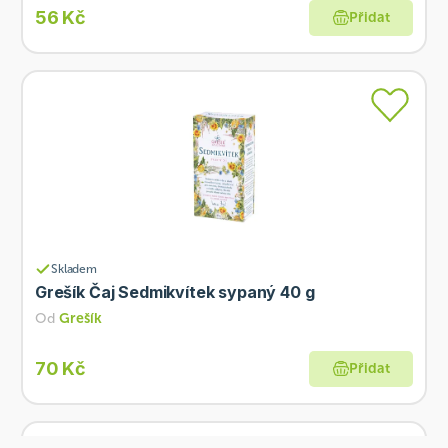
56 Kč
Přidat
Skladem
Grešík Čaj Sedmikvítek sypaný 40 g
Od
Grešík
70 Kč
Přidat