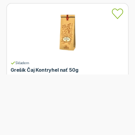
Skladem
Grešík Čaj Kontryhel nať 50g
Od
Grešík
48 Kč
Přidat