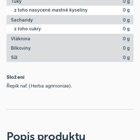
Tuky
0 g
z toho nasycené mastné kyseliny
0 g
Sacharidy
0 g
z toho cukry
0 g
Vláknina
0 g
Bílkoviny
0 g
Sůl
0 g
Složení
Řepík nať (Herba agrimoniae).
Popis produktu