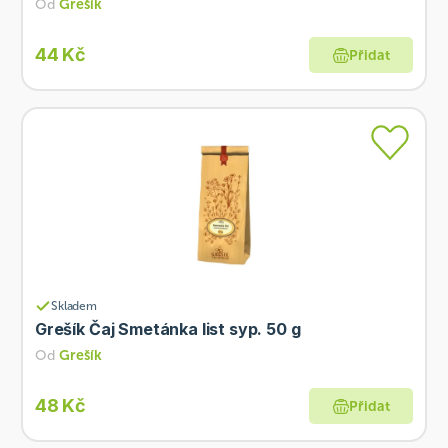
Od
Grešík
44 Kč
Přidat
Skladem
Grešík Čaj Smetánka list syp. 50 g
Od
Grešík
48 Kč
Přidat