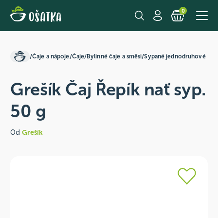
0
/
Čaje a nápoje
/
Čaje
/
Bylinné čaje a směsi
/
Sypané jednodruhové
Grešík Čaj Řepík nať syp.
50 g
Od
Grešík