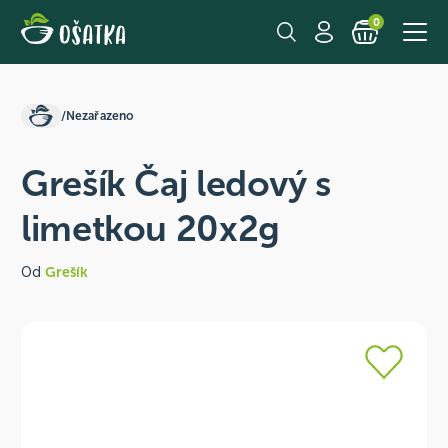
0
/
Nezařazeno
Grešík Čaj ledový s
limetkou 20x2g
Od
Grešík