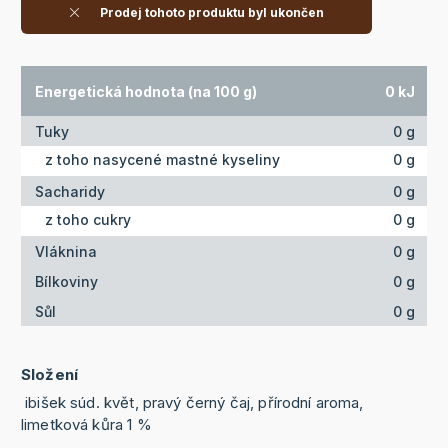
Prodej tohoto produktu byl ukončen
Energetická hodnota (na 100 g)
0 kJ
Tuky
0 g
z toho nasycené mastné kyseliny
0 g
Sacharidy
0 g
z toho cukry
0 g
Vláknina
0 g
Bílkoviny
0 g
Sůl
0 g
Složení
ibišek súd. květ, pravý černý čaj, přírodní aroma,
limetková kůra 1 %