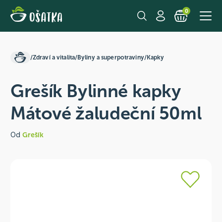
0
/
Zdraví a vitalita
/
Byliny a superpotraviny
/
Kapky
Grešík Bylinné kapky
Mátové žaludeční 50ml
Od
Grešík