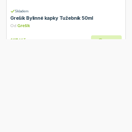
Skladem
Grešík Bylinné kapky Tužebník 50ml
Od
Grešík
117 Kč
Přidat
Skladem
Grešík Bylinné kapky Echinacea 50ml
Od
Grešík