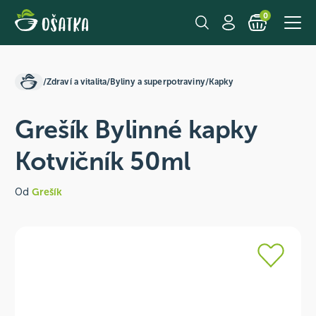
0
/
Zdraví a vitalita
/
Byliny a superpotraviny
/
Kapky
Grešík Bylinné kapky
Kotvičník 50ml
Od
Grešík