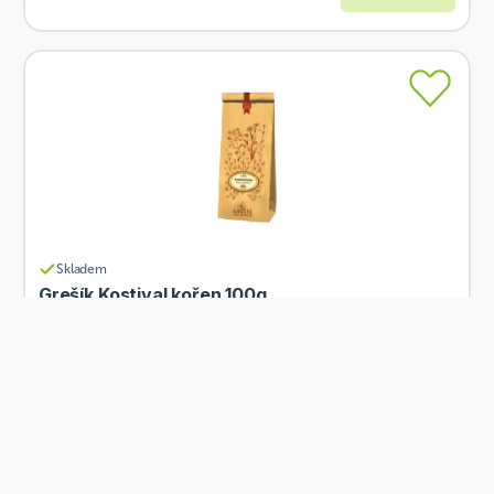
Skladem
Grešík Kostival kořen 100g
Od
Grešík
78 Kč
Přidat