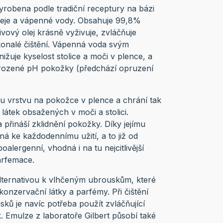
vyrobena podle tradiční receptury na bázi
eje a vápenné vody. Obsahuje 99,8%
livový olej krásně vyživuje, zvláčňuje
onalé čištění. Vápenná voda svým
žuje kyselost stolice a moči v plence, a
rozené pH pokožky (předchází opruzení
u vrstvu na pokožce v plence a chrání tak
látek obsažených v moči a stolici.
přináší zklidnění pokožky. Díky jejímu
ná ke každodennímu užití, a to již od
alergenní, vhodná i na tu nejcitlivější
arfemace.
alternativou k vlhčeným ubrouskům, které
nzervační látky a parfémy. Při čištění
ů je navíc potřeba použít zvláčňující
 Emulze z laboratoře Gilbert působí také