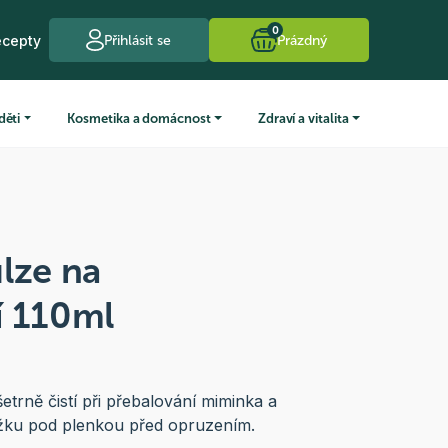
0
ecepty
Přihlásit se
Prázdný
děti
Kosmetika a domácnost
Zdraví a vitalita
lze na
í 110ml
etrně čistí při přebalování miminka a
žku pod plenkou před opruzením.