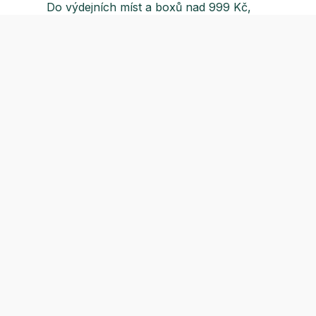
Do výdejních míst a boxů nad 999 Kč,
doručení na adresu nad 1499 Kč.
O nás
Vše o 
aznická podpora
covní dny 8:00 - 15:30)
Proč Ošatka?
Doprava
ail:
eshop@osatka.cz
Naše pobočky
Obchod
efon:
+420 222 501 335
Člen skupiny Medicon
Reklam
efon:
+420 739 381 539
Certifikáty
Ochran
ší kontakty