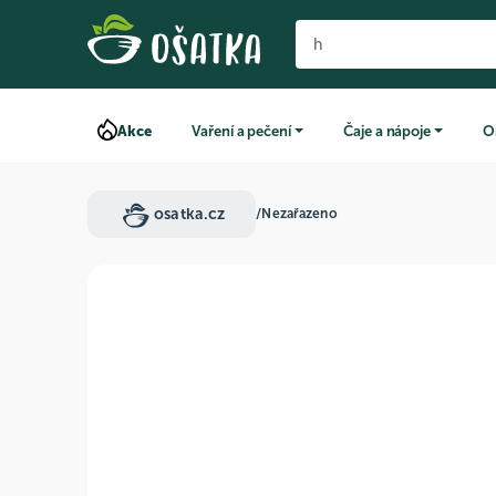
Akce
Vaření a pečení
Čaje a nápoje
O
osatka.cz
/
Nezařazeno