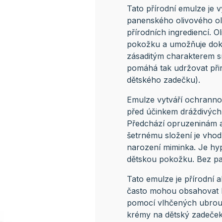
Tato přírodní emulze je 
panenského olivového ol
přírodních ingrediencí. O
pokožku a umožňuje dok
zásaditým charakterem sni
pomáhá tak udržovat při
dětského zadečku).
Emulze vytváří ochranno
před účinkem dráždivých 
Předchází opruzeninám a 
šetrnému složení je vhod
narození miminka. Je hypo
dětskou pokožku. Bez p
Tato emulze je přírodní 
často mohou obsahovat ko
pomocí vlhčených ubrousk
krémy na dětský zadeček.