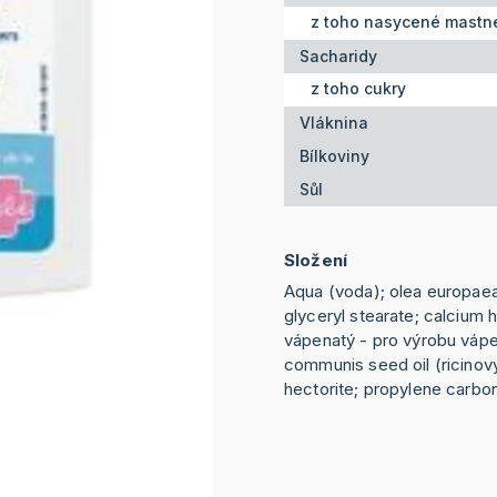
z toho nasycené mastné
Sacharidy
z toho cukry
Vláknina
Bílkoviny
Sůl
Složení
Aqua (voda); olea europaea f
glyceryl stearate; calcium 
vápenatý - pro výrobu vápe
communis seed oil (ricinový
hectorite; propylene carbo