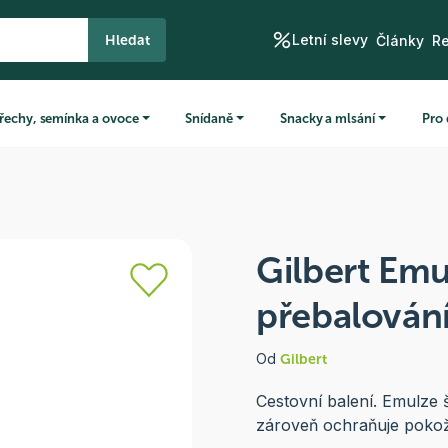
Letní slevy
Hledat
Články
R
řechy, semínka a ovoce
Snídaně
Snacky a mlsání
Pro 
Gilbert Emu
přebalován
Od
Gilbert
Cestovní balení. Emulze š
zároveň ochraňuje poko