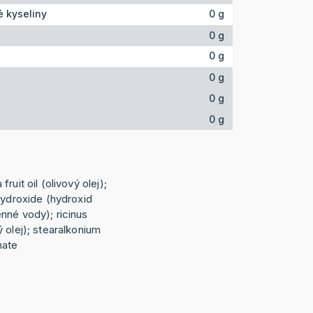
 kyseliny
0 g
0 g
0 g
0 g
0 g
0 g
ruit oil (olivový olej);
hydroxide (hydroxid
nné vody); ricinus
 olej); stearalkonium
nate