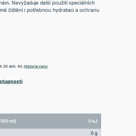
nám. Nevyžaduje další použití speciálních
omě čištění i potřebnou hydrataci a ochranu
ch 30 dnů: Kč.
Historie ceny
.
stupnosti
 100 ml)
0 kJ
0 g