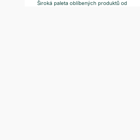
Široká paleta oblíbených produktů od
více než 100 ověřených značek.
Zák
(pra
E-m
Tel
Odběr novinek
Tel
Nepropásněte naše sezónní akce a nejnovější
Dal
recepty
Odeslat
Vyplněním souhlasíte se
zpracováním osobních
údajů
.