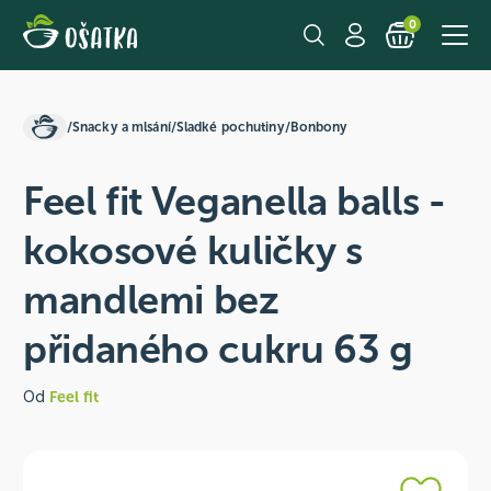
0
/
Snacky a mlsání
/
Sladké pochutiny
/
Bonbony
Feel fit Veganella balls -
kokosové kuličky s
mandlemi bez
přidaného cukru 63 g
Od
Feel fit