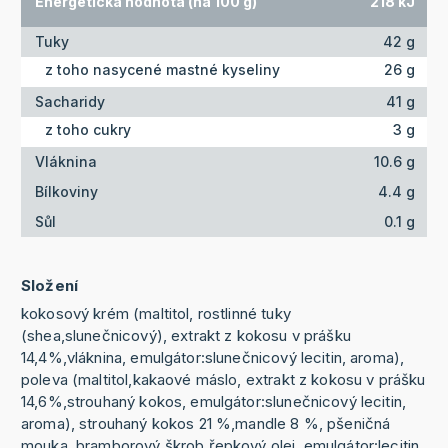
Energetická hodnota (na 100 g)
218 kJ
Tuky
42 g
z toho nasycené mastné kyseliny
26 g
Sacharidy
41 g
z toho cukry
3 g
Vláknina
10.6 g
Bílkoviny
4.4 g
Sůl
0.1 g
Složení
kokosový krém (maltitol, rostlinné tuky
(shea,slunečnicový), extrakt z kokosu v prášku
14,4%,vláknina, emulgátor:slunečnicový lecitin, aroma),
poleva (maltitol,kakaové máslo, extrakt z kokosu v prášku
14,6%,strouhaný kokos, emulgátor:slunečnicový lecitin,
aroma), strouhaný kokos 21 %,mandle 8 %, pšeničná
mouka, bramborový škrob,řepkový olej, emulgátor:lecitin