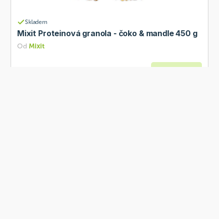
Skladem
Mixit Proteinová granola - čoko & mandle 450 g
Od
Mixit
198 Kč
Přidat
Skladem
Mixit Créme Boule - Vanilla Date 30 g
Od
Mixit