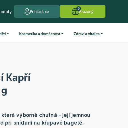
0
ecepty
Přihlásit se
Prázdný
děti
Kosmetika a domácnost
Zdraví a vitalita
í Kapří
 g
, která výborně chutná - její jemnou
ad při snídani na křupavé bagetě.