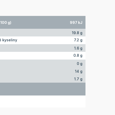
100 g)
997 kJ
19.8 g
 kyseliny
7.2 g
1.6 g
0.8 g
0 g
14 g
1.7 g