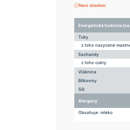
Není skladem
Energetická hodnota (na 
Tuky
z toho nasycené mastné
Sacharidy
z toho cukry
Vláknina
Bílkoviny
Sůl
Alergeny
Obsahuje: mléko