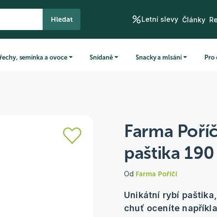
Letní slevy
Hledat
Články
R
řechy, semínka a ovoce
Snídaně
Snacky a mlsání
Pro 
Farma Poříč
paštika 190
Od
Farma Poříčí
Unikátní rybí paštika
chuť oceníte napříkl