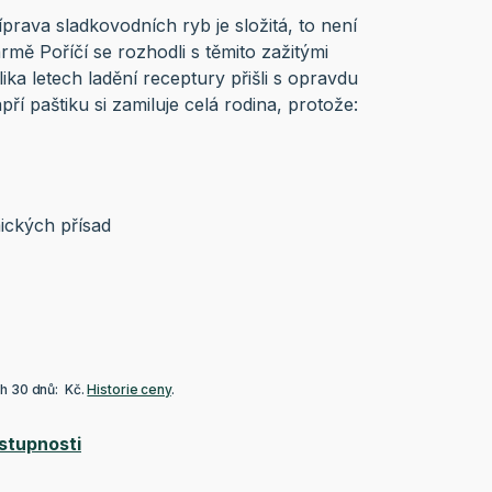
říprava sladkovodních ryb je složitá, to není
rmě Poříčí se rozhodli s těmito zažitými
ika letech ladění receptury přišli s opravdu
í paštiku si zamiluje celá rodina, protože:
ických přísad
ch 30 dnů: Kč.
Historie ceny
.
stupnosti