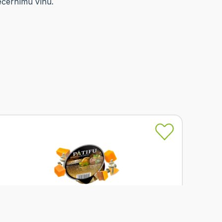
ečernímu vínu.
Skladem