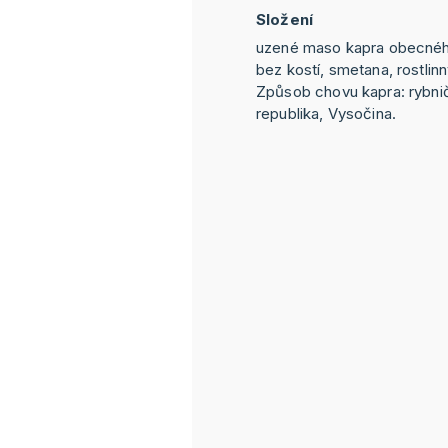
Složení
uzené maso kapra obecnéh
bez kostí, smetana, rostlinný
Způsob chovu kapra: rybni
republika, Vysočina.