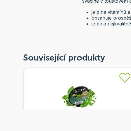
svačině v toustovém 
je plná vitamínů a
obsahuje prospěš
je plná nejkvalit
Související produkty
Skladem