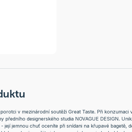
duktu
 porotci v mezinárodní soutěži Great Taste. Při konzumaci v
lny předního designerského studia NOVAGUE DESIGN. Unikát
 její jemnou chuť oceníte při snídani na křupavé bagetě, děti