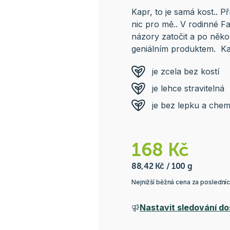
Kapr, to je samá kost.. P
nic pro mě.. V rodinné Fa
názory zatočit a po někol
geniálním produktem. Kapř
je zcela bez kostí
je lehce stravitelná
je bez lepku a chem
168 Kč
88,42 Kč / 100 g
Nejnižší běžná cena za poslední
Nastavit sledování do