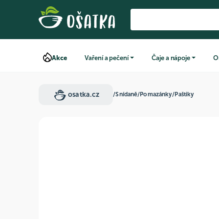
Akce
Vaření a pečení
Čaje a nápoje
O
osatka.cz
/
Snídaně
/
Pomazánky
/
Paštiky