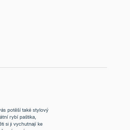
ás potěší také stylový
ní rybí paštika,
 si ji vychutnají ke