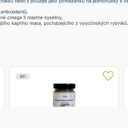
chlebu nebo ji použijte jako pomazánku na jednohubky k v
 antioxidantů,
né omega 3 mastné kyseliny,
nějšího kapřího masa, pocházejícího z vysočinských rybníků.
BIO
Skladem