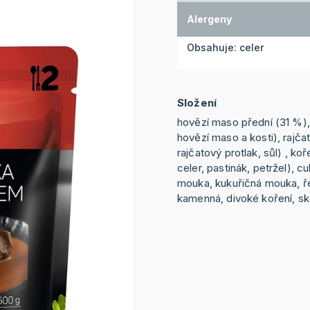
Alergeny
Obsahuje: celer
Složení
hovězí maso přední (31 %),
hovězí maso a kosti), rajča
rajčatový protlak, sůl) , ko
celer, pastinák, petržel), cu
mouka, kukuřičná mouka, ře
kamenná, divoké koření, sk