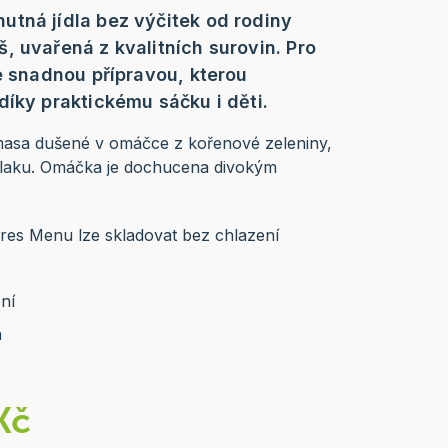
tná jídla bez výčitek od rodiny
, uvařená z kvalitních surovin. Pro
se snadnou přípravou, kterou
díky praktickému sáčku i děti.
masa dušené v omáčce z kořenové zeleniny,
otlaku. Omáčka je dochucena divokým
pres Menu lze skladovat bez chlazení
ní
a
Kč