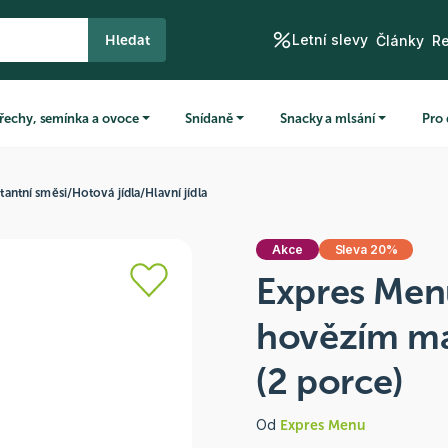
Letní slevy
Hledat
Články
R
řechy, semínka a ovoce
Snídaně
Snacky a mlsání
Pro 
stantní směsi
/
Hotová jídla
/
Hlavní jídla
Akce
Sleva 20%
Expres Menu
hovězím m
(2 porce)
Od
Expres Menu