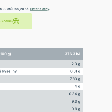
h 30 dnů: 199,20 Kč.
Historie ceny
.
o košíku
100 g)
376.3 kJ
2.3 g
 kyseliny
0.51 g
7.83 g
4 g
0.34 g
9.3 g
0.9 g