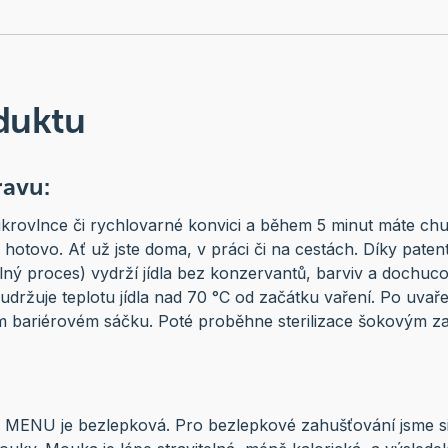
duktu
ravu:
ikrovlnce či rychlovarné konvici a během 5 minut máte chut
 hotovo. Ať už jste doma, v práci či na cestách. Díky paten
lný proces) vydrží jídla bez konzervantů, barviv a dochuco
 udržuje teplotu jídla nad 70 °C od začátku vaření. Po uvařen
 bariérovém sáčku. Poté proběhne sterilizace šokovým z
MENU je bezlepková. Pro bezlepkové zahušťování jsme si v