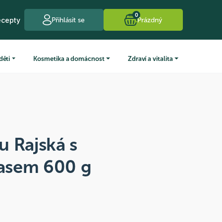
0
ecepty
Přihlásit se
Prázdný
děti
Kosmetika a domácnost
Zdraví a vitalita
 Rajská s
asem 600 g