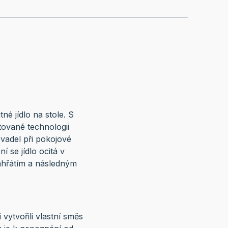
né jídlo na stole. S
tované technologii
vadel při pokojové
í se jídlo ocitá v
ahřátím a následným
ytvořili vlastní směs