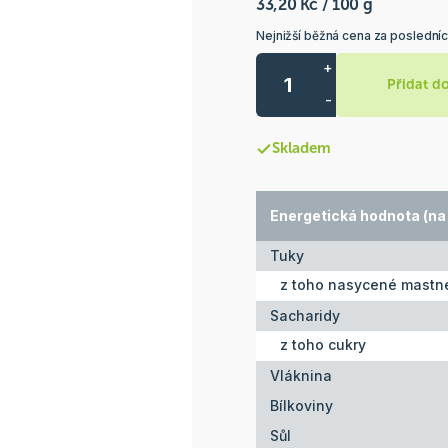
33,20 Kč / 100 g
Nejnižší běžná cena za posledníc
+
Přidat d
-
Skladem
Energetická hodnota (na 
Tuky
z toho nasycené mastné
Sacharidy
z toho cukry
Vláknina
Bílkoviny
Sůl