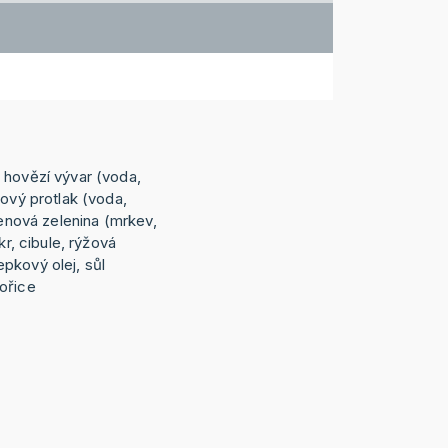
 hovězí vývar (voda,
tový protlak (voda,
řenová zelenina (mrkev,
kr, cibule, rýžová
pkový olej, sůl
ořice