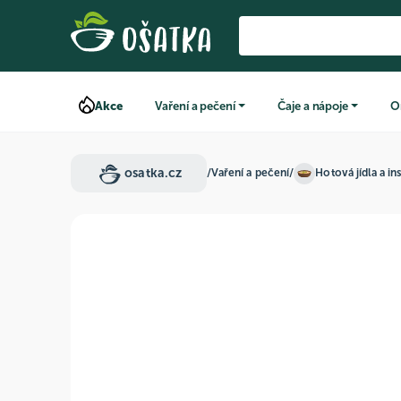
Akce
Vaření a pečení
Čaje a nápoje
O
osatka.cz
/
Vaření a pečení
/
Hotová jídla a in