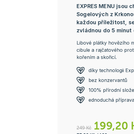
EXPRES MENU jsou chu
Sogelových z Krkonoš
každou příležitost, 
zvládnou do 5 minut 
Libové plátky hovězího 
cibule a rajčatového pr
kořením a skořicí.
díky technologii Ex
bez konzervantů
100% přírodní slože
ednoduchá příprav
199,20 
249 Kč