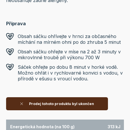
neobsahuje žádné alergeny.
Příprava
Obsah sáčku ohřívejte v hrnci za občasného
míchání na mírném ohni po do zhruba 5 minut
Obsah sáčku ohřejte v míse na 2 až 3 minuty v
mikrovlnné troubě při výkonu 700 W
Sáček ohřejte po dobu 8 minut v horké vodě.
Možno ohřát i v rychlovarné konvici s vodou, v
přírodě v ešusu s vroucí vodou.
Prodej tohoto produktu byl ukončen
Energetická hodnota (na 100 g)
313 kJ