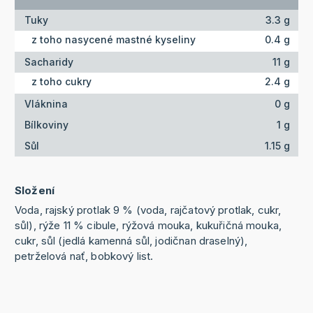
Tuky
3.3 g
z toho nasycené mastné kyseliny
0.4 g
Sacharidy
11 g
z toho cukry
2.4 g
Vláknina
0 g
Bílkoviny
1 g
Sůl
1.15 g
Složení
Voda, rajský protlak 9 % (voda, rajčatový protlak, cukr,
sůl), rýže 11 % cibule, rýžová mouka, kukuřičná mouka,
cukr, sůl (jedlá kamenná sůl, jodičnan draselný),
petrželová nať, bobkový list.