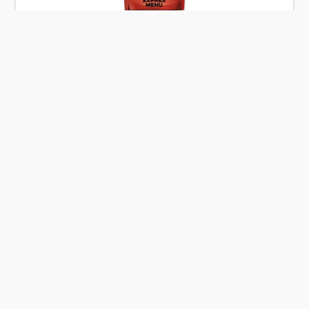
Skladem
Expres Menu Kuře na paprice 600 g (2 porce)
Od
Expres Menu
169 Kč
Přidat
135,20 Kč
Akce