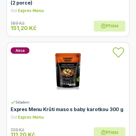
(2 porce)
Od
Expres Menu
189 Kč
Přidat
151,20 Kč
Akce
Skladem
Expres Menu Krůtí maso s baby karotkou 300 g
Od
Expres Menu
139 Kč
Přidat
111,20 Kč