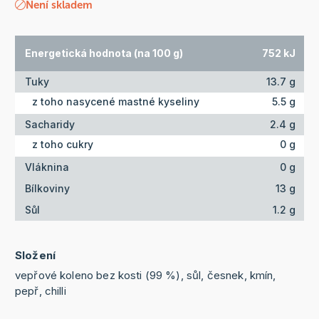
Není skladem
Energetická hodnota (na 100 g)
752 kJ
Tuky
13.7 g
z toho nasycené mastné kyseliny
5.5 g
Sacharidy
2.4 g
z toho cukry
0 g
Vláknina
0 g
Bílkoviny
13 g
Sůl
1.2 g
Složení
vepřové koleno bez kosti (99 %), sůl, česnek, kmín,
pepř, chilli