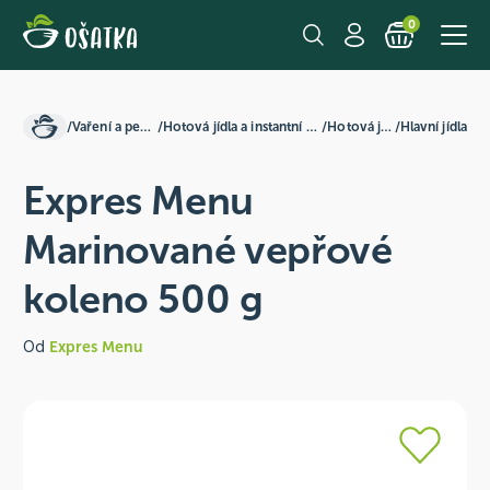
0
/
Vaření a pečení
/
Hotová jídla a instantní směsi
/
Hotová jídla
/
Hlavní jídla
Expres Menu
Marinované vepřové
koleno 500 g
Od
Expres Menu