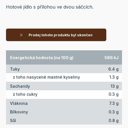
Hotové jídlo s přílohou ve dvou sáčcích.
Prodej tohoto produktu byl ukončen
Energetická hodnota (na 100 g)
586 kJ
Tuky
6.4 g
z toho nasycené mastné kyseliny
1.3 g
Sacharidy
13 g
z toho cukry
0.3 g
Vláknina
7.3 g
Bílkoviny
0.3 g
Sůl
0.8 g