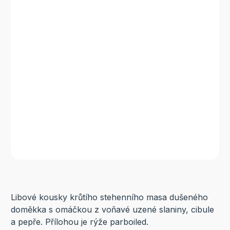
Libové kousky krůtího stehenního masa dušeného
doměkka s omáčkou z voňavé uzené slaniny, cibule
a pepře. Přílohou je rýže parboiled.