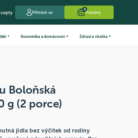
0
ecepty
Přihlásit se
Prázdný
děti
Kosmetika a domácnost
Zdraví a vitalita
u Boloňská
 g (2 porce)
tná jídla bez výčitek od rodiny