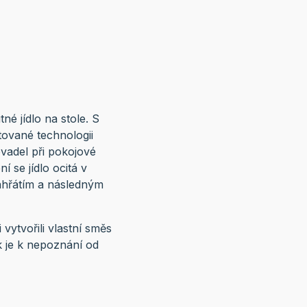
né jídlo na stole. S
tované technologii
vadel při pokojové
í se jídlo ocitá v
ahřátím a následným
ytvořili vlastní směs
k je k nepoznání od