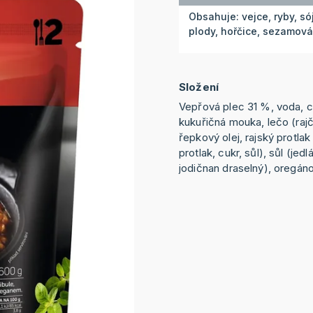
Obsahuje: vejce, ryby, s
plody, hořčice, sezamov
Složení
Vepřová plec 31 %, voda, c
kukuřičná mouka, lečo (rajča
řepkový olej, rajský protlak
protlak, cukr, sůl), sůl (jed
jodičnan draselný), oregáno