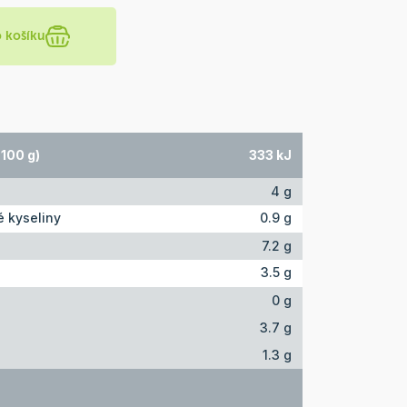
o košíku
100 g)
333 kJ
4 g
 kyseliny
0.9 g
7.2 g
3.5 g
0 g
3.7 g
1.3 g