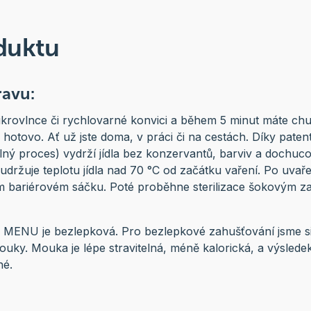
duktu
ravu:
ikrovlnce či rychlovarné konvici a během 5 minut máte chut
 hotovo. Ať už jste doma, v práci či na cestách. Díky paten
lný proces) vydrží jídla bez konzervantů, barviv a dochuco
 udržuje teplotu jídla nad 70 °C od začátku vaření. Po uvařen
 bariérovém sáčku. Poté proběhne sterilizace šokovým z
MENU je bezlepková. Pro bezlepkové zahušťování jsme si v
uky. Mouka je lépe stravitelná, méně kalorická, a výslede
né.