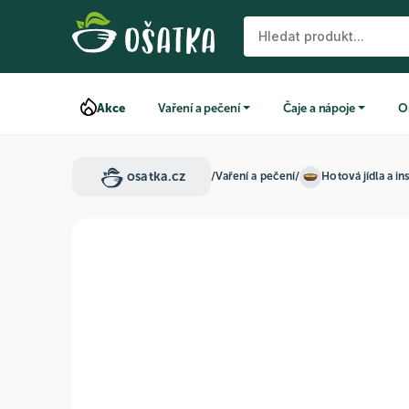
Akce
Vaření a pečení
Čaje a nápoje
O
osatka.cz
/
Vaření a pečení
/
Hotová jídla a in