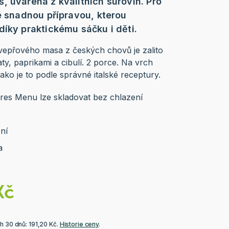
, uvařená z kvalitních surovin. Pro
se snadnou přípravou, kterou
díky praktickému sáčku i děti.
vepřového masa z českých chovů je zalito
ty, paprikami a cibulí. 2 porce. Na vrch
jako je to podle správné italské receptury.
pres Menu lze skladovat bez chlazení
ní
a
Kč
h 30 dnů: 191,20 Kč.
Historie ceny
.