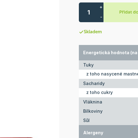
+
Přidat d
-
Skladem
Energetická hodnota (na 
Tuky
z toho nasycené mastné
Sacharidy
z toho cukry
Vláknina
Bílkoviny
Sůl
Alergeny