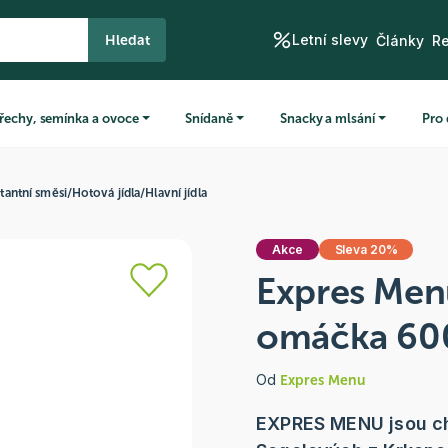
Letní slevy
Hledat
Články
R
řechy, semínka a ovoce
Snídaně
Snacky a mlsání
Pro 
stantní směsi
/
Hotová jídla
/
Hlavní jídla
Akce
Sleva 20%
Expres Men
omáčka 600
Od
Expres Menu
EXPRES MENU jsou chu