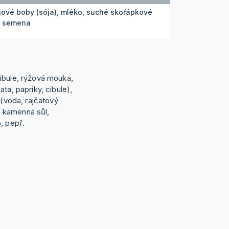
ójové boby (sója), mléko, suché skořápkové
á semena
ibule, rýžová mouka,
ta, papriky, cibule),
 (voda, rajčatový
lá kamenná sůl,
, pepř.