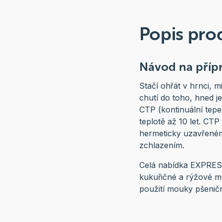
Popis pro
Návod na příp
Stačí ohřát v hrnci, m
chutí do toho, hned je
CTP (kontinuální tepe
teplotě až 10 let. CTP
hermeticky uzavřeném
zchlazením.
Celá nabídka EXPRES 
kukuřičné a rýžové mo
použití mouky pšenič