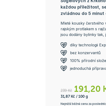
Sogelových z Krkonoš
každou příležitost, 
zvládnou do 5 minut 
Mleté kousky čerstvého 
rajským protlakem s rajča
jsou dodány bylinky tak, 
díky technologii Ex
bez konzervantů
100% přírodní slože
jednoduchá příprav
191,20 
239 Kč
31,87 Kč / 100 g
Nejnižší běžná cena za posledníc