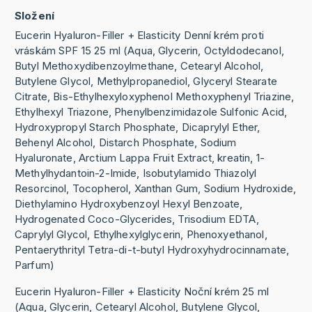
Složení
Eucerin Hyaluron-Filler + Elasticity Denní krém proti
vráskám SPF 15 25 ml (Aqua, Glycerin, Octyldodecanol,
Butyl Methoxydibenzoylmethane, Cetearyl Alcohol,
Butylene Glycol, Methylpropanediol, Glyceryl Stearate
Citrate, Bis-Ethylhexyloxyphenol Methoxyphenyl Triazine,
Ethylhexyl Triazone, Phenylbenzimidazole Sulfonic Acid,
Hydroxypropyl Starch Phosphate, Dicaprylyl Ether,
Behenyl Alcohol, Distarch Phosphate, Sodium
Hyaluronate, Arctium Lappa Fruit Extract, kreatin, 1-
Methylhydantoin-2-Imide, Isobutylamido Thiazolyl
Resorcinol, Tocopherol, Xanthan Gum, Sodium Hydroxide,
Diethylamino Hydroxybenzoyl Hexyl Benzoate,
Hydrogenated Coco-Glycerides, Trisodium EDTA,
Caprylyl Glycol, Ethylhexylglycerin, Phenoxyethanol,
Pentaerythrityl Tetra-di-t-butyl Hydroxyhydrocinnamate,
Parfum)
Eucerin Hyaluron-Filler + Elasticity Noční krém 25 ml
(Aqua, Glycerin, Cetearyl Alcohol, Butylene Glycol,