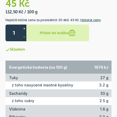
45 Kč
112,50 Kč / 100 g
Nejnižší běžná cena za posledních 30 dnů: 45 Kč.
Historie ceny
.
+
Přidat do košíku
-
Skladem
Energetická hodnota (na 100 g)
1974 kJ
Tuky
27 g
z toho nasycené mastné kyseliny
3.2 g
Sacharidy
53 g
z toho cukry
2.5 g
Vláknina
1.6 g
Bílkoviny
3.3 g