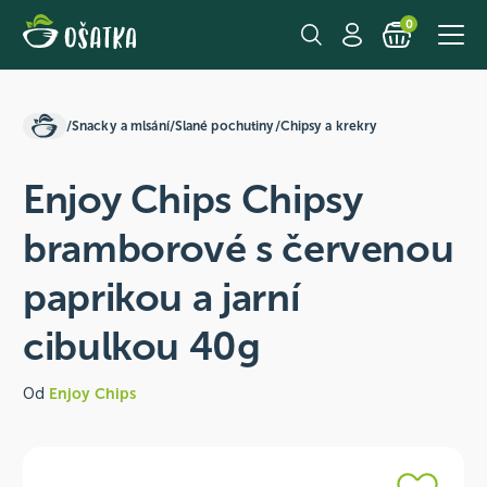
0
/
Snacky a mlsání
/
Slané pochutiny
/
Chipsy a krekry
Enjoy Chips Chipsy
bramborové s červenou
paprikou a jarní
cibulkou 40g
Od
Enjoy Chips