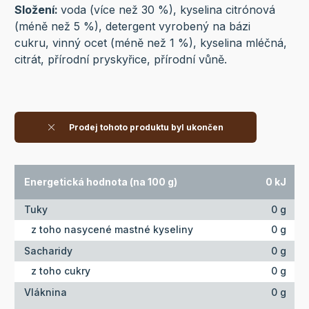
Složení:
voda (více než 30 %), kyselina citrónová
(méně než 5 %), detergent vyrobený na bázi
cukru, vinný ocet (méně než 1 %), kyselina mléčná,
citrát, přírodní pryskyřice, přírodní vůně.
Prodej tohoto produktu byl ukončen
Energetická hodnota (na 100 g)
0 kJ
Tuky
0 g
z toho nasycené mastné kyseliny
0 g
Sacharidy
0 g
z toho cukry
0 g
Vláknina
0 g