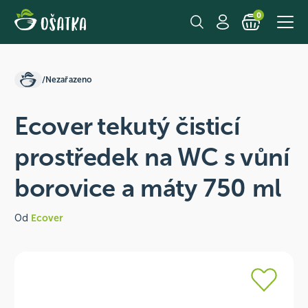
0
/
Nezařazeno
Ecover tekutý čisticí
prostředek na WC s vůní
borovice a máty 750 ml
Od
Ecover