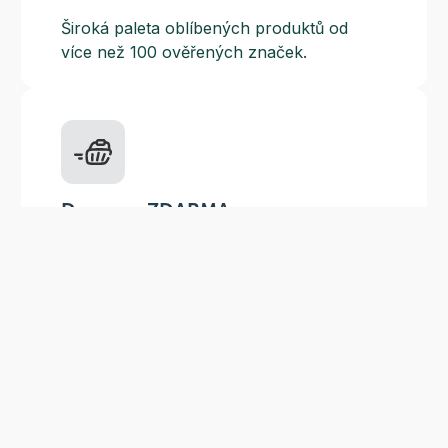
Široká paleta oblíbených produktů od
více než 100 ověřených značek.
Doprava ZDARMA
Do výdejních míst a boxů nad 999 Kč,
doručení na adresu nad 1499 Kč.
Slevové akce