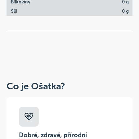
Bílkoviny
0 g
Sůl
0 g
Co je Ošatka?
Dobré, zdravé, přírodní