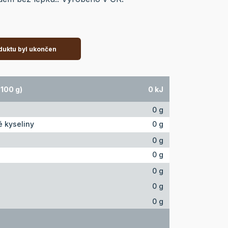
duktu byl ukončen
100 g)
0 kJ
0 g
 kyseliny
0 g
0 g
0 g
0 g
0 g
0 g