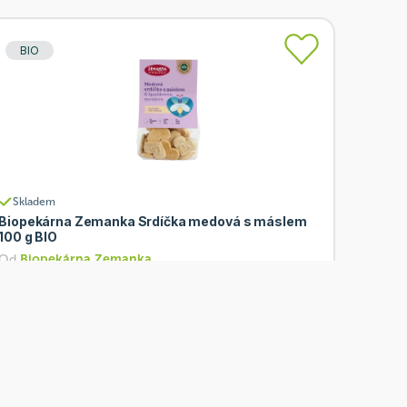
BIO
Skladem
Biopekárna Zemanka Srdíčka medová s máslem
100 g BIO
Od
Biopekárna Zemanka
65 Kč
Přidat