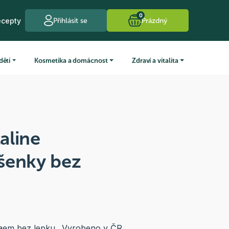
0
ecepty
Přihlásit se
Prázdný
děti
Kosmetika a domácnost
Zdraví a vitalita
aline
šenky bez
kaem bez lepku.. Vyrobeno v ČR.