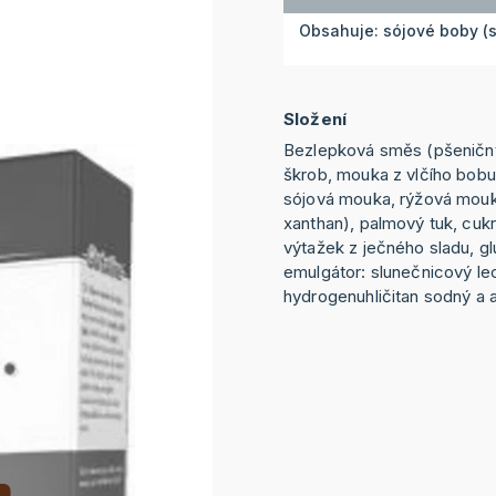
Obsahuje: sójové boby (só
Složení
Bezlepková směs (pšeničn
škrob, mouka z vlčího bobu
sójová mouka, rýžová mouk
xanthan), palmový tuk, cuk
výtažek z ječného sladu, gl
emulgátor: slunečnicový leci
hydrogenuhličitan sodný a