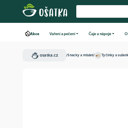
Akce
Vaření a pečení
Čaje a nápoje
O
osatka.cz
/
Snacky a mlsání
/
Tyčinky a sušen