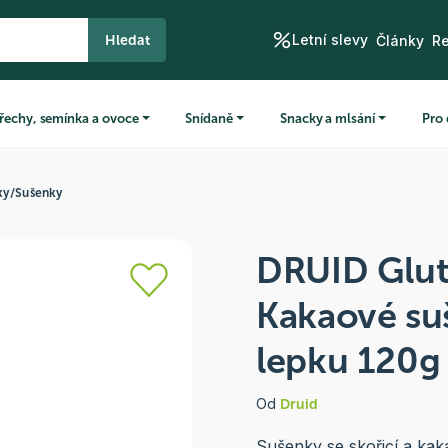
Letní slevy
Hledat
Články
R
řechy, semínka a ovoce
Snídaně
Snacky a mlsání
Pro 
ky
/
Sušenky
DRUID Glut
Kakaové su
lepku 120g
Od
Druid
Sušenky se skořicí a ka