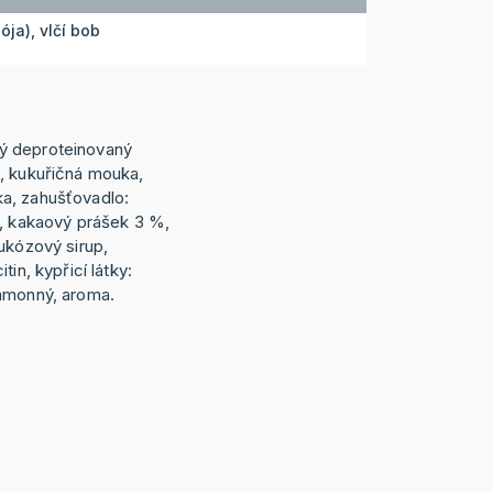
ja), vlčí bob
ý deproteinovaný
, kukuřičná mouka,
a, zahušťovadlo:
r, kakaový prášek 3 %,
ukózový sirup,
tin, kypřicí látky:
 amonný, aroma.