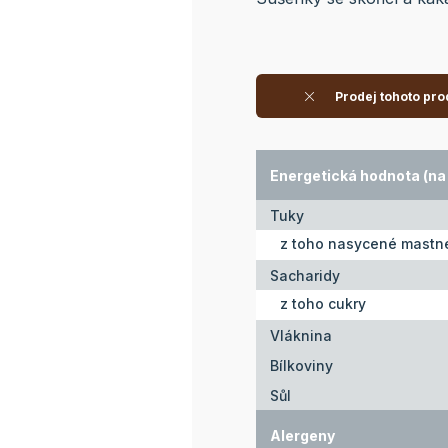
Prodej tohoto pro
Energetická hodnota (na 
Tuky
z toho nasycené mastné
Sacharidy
z toho cukry
Vláknina
Bílkoviny
Sůl
Alergeny