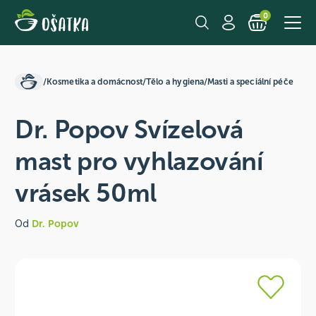
0
/
Kosmetika a domácnost
/
Tělo a hygiena
/
Masti a speciální péče
Dr. Popov Svízelová
mast pro vyhlazování
vrásek 50ml
Od
Dr. Popov