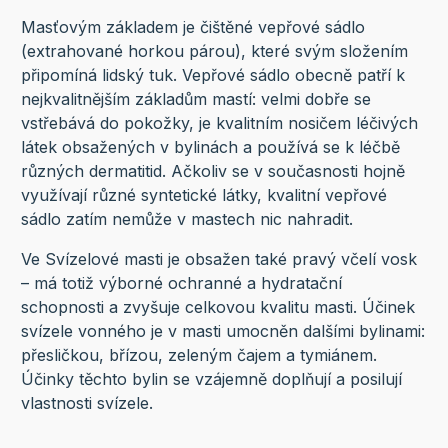
Masťovým základem je čištěné vepřové sádlo
(extrahované horkou párou), které svým složením
připomíná lidský tuk. Vepřové sádlo obecně patří k
nejkvalitnějším základům mastí: velmi dobře se
vstřebává do pokožky, je kvalitním nosičem léčivých
látek obsažených v bylinách a používá se k léčbě
různých dermatitid. Ačkoliv se v současnosti hojně
využívají různé syntetické látky, kvalitní vepřové
sádlo zatím nemůže v mastech nic nahradit.
Ve Svízelové masti je obsažen také pravý včelí vosk
– má totiž výborné ochranné a hydratační
schopnosti a zvyšuje celkovou kvalitu masti. Účinek
svízele vonného je v masti umocněn dalšími bylinami:
přesličkou, břízou, zeleným čajem a tymiánem.
Účinky těchto bylin se vzájemně doplňují a posilují
vlastnosti svízele.