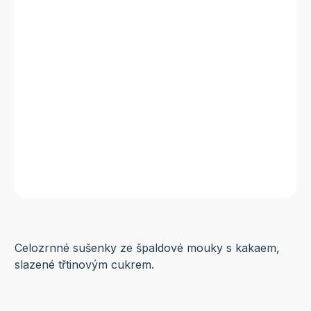
Celozrnné sušenky ze špaldové mouky s kakaem,
slazené třtinovým cukrem.