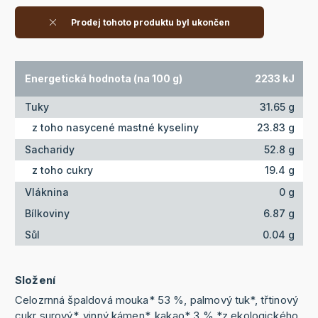
Prodej tohoto produktu byl ukončen
Energetická hodnota (na 100 g)
2233 kJ
Tuky
31.65 g
z toho nasycené mastné kyseliny
23.83 g
Sacharidy
52.8 g
z toho cukry
19.4 g
Vláknina
0 g
Bílkoviny
6.87 g
Sůl
0.04 g
Složení
Celozrnná špaldová mouka* 53 %, palmový tuk*, třtinový
cukr surový*, vinný kámen*, kakao* 3 % *z ekologického