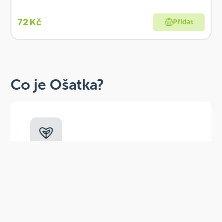
72 Kč
Přidat
Co je Ošatka?
Dobré, zdravé, přírodní
Široká paleta oblíbených produktů od
více než 100 ověřených značek.