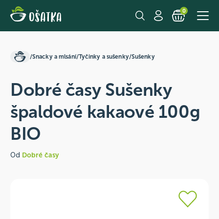
0
/
Snacky a mlsání
/
Tyčinky a sušenky
/
Sušenky
Dobré časy Sušenky
špaldové kakaové 100g
BIO
Od
Dobré časy