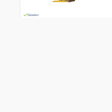
Skladem
Davídkovo koření Nesoldík 32g
Od
Davídkovo koření
60 Kč
Přidat
51 Kč
Akce
Skladem
Davídkovo koření Brambůrek 28g