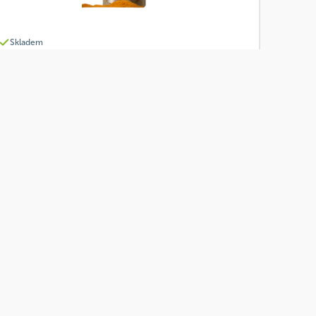
Skladem
Davídkovo koření Dětské kari Jasmínka 26g
Od
Davídkovo koření
60 Kč
Přidat
51 Kč