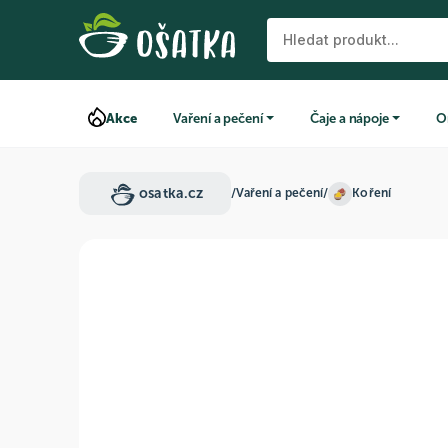
Akce
Vaření a pečení
Čaje a nápoje
O
osatka.cz
/
Vaření a pečení
/
Koření