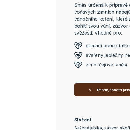
Směs určená k přípravě
voňavých zimních nápojů
vánočního koření, které z
pohltí svou vůní, zázvor 
svěžestí. Vhodné pro:
domácí punče (alkoh
svařený jablečný n
zimní čajové směsi
Prodej tohoto pro
Složení
Sušená jablka, zázvor, sko