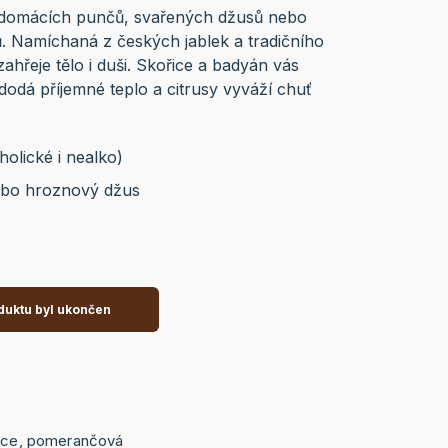
 domácích punčů, svařených džusů nebo
. Namíchaná z českých jablek a tradičního
ahřeje tělo i duši. Skořice a badyán vás
dodá příjemné teplo a citrusy vyváží chuť
olické i nealko)
ebo hroznový džus
duktu byl ukončen
řice, pomerančová