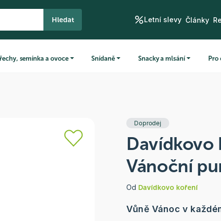
Letní slevy
Hledat
Články
R
řechy, semínka a ovoce
Snídaně
Snacky a mlsání
Pro 
Doprodej
Davídkovo 
Vánoční pu
Od
Davídkovo koření
Vůně Vánoc v každém