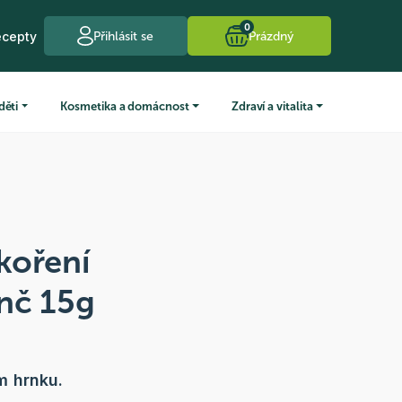
0
ecepty
Přihlásit se
Prázdný
děti
Kosmetika a domácnost
Zdraví a vitalita
koření
nč 15g
 hrnku.