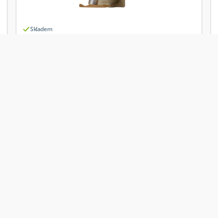
Skladem
Davídkovo koření Koření na perníčky 25g
Od
Davídkovo koření
60 Kč
Přidat
Akce
Skladem
Davídkovo koření Dětské bylinky Eliška 33g