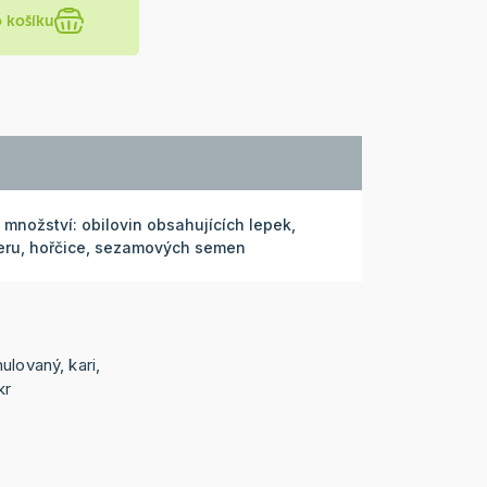
o košíku
nožství: obilovin obsahujících lepek,
eleru, hořčice, sezamových semen
ulovaný, kari,
kr