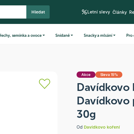
Letní slevy
Hledat
Články
R
řechy, semínka a ovoce
Snídaně
Snacky a mlsání
Pro 
Akce
Sleva 15%
Davídkovo 
Davídkovo 
30g
Od
Davídkovo koření