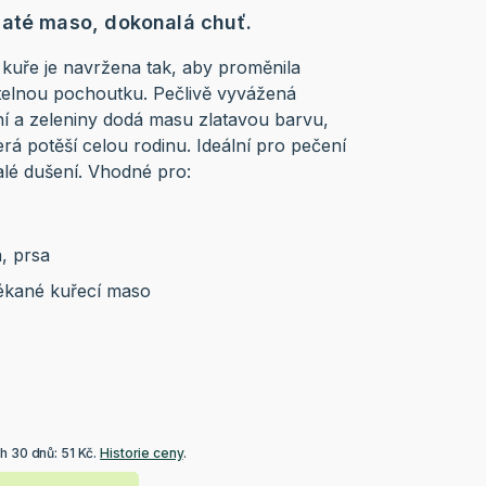
naté maso, dokonalá chuť.
uře je navržena tak, aby proměnila
telnou pochoutku. Pečlivě vyvážená
í a zeleniny dodá masu zlatavou barvu,
rá potěší celou rodinu. Ideální pro pečení
alé dušení. Vhodné pro:
a, prsa
ékané kuřecí maso
h 30 dnů: 51 Kč.
Historie ceny
.