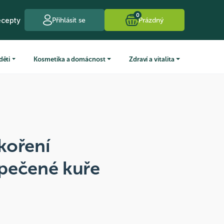
0
ecepty
Přihlásit se
Prázdný
děti
Kosmetika a domácnost
Zdraví a vitalita
koření
pečené kuře