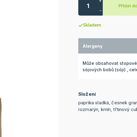
+
Přidat d
-
Skladem
Alergeny
Může obsahovat stopové m
sójových bobů (sóji) , c
Složení
paprika sladká, česnek gran
rozmarýn, kmín, třtinový cu