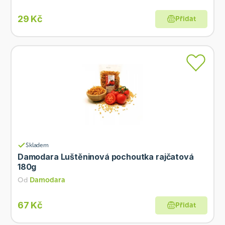
29 Kč
Přidat
Skladem
Damodara Luštěninová pochoutka rajčatová
180g
Od
Damodara
67 Kč
Přidat