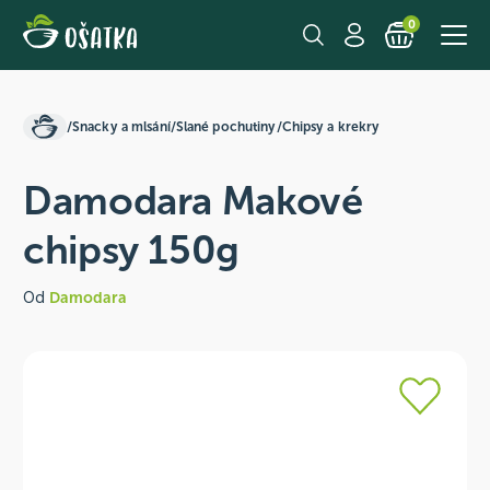
0
/
Snacky a mlsání
/
Slané pochutiny
/
Chipsy a krekry
Damodara Makové
chipsy 150g
Od
Damodara