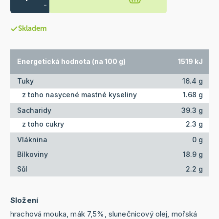
-
Skladem
Energetická hodnota (na 100 g)
1519 kJ
Tuky
16.4 g
z toho nasycené mastné kyseliny
1.68 g
Sacharidy
39.3 g
z toho cukry
2.3 g
Vláknina
0 g
Bílkoviny
18.9 g
Sůl
2.2 g
Složení
hrachová mouka, mák 7,5%, slunečnicový olej, mořská