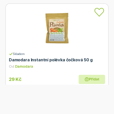
Skladem
Damodara Instantní polévka čočková 50 g
Od
Damodara
29 Kč
Přidat
Tip od Ne hladu