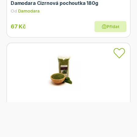
Damodara Cizrnová pochoutka 180g
Od
Damodara
67 Kč
Přidat
Skladem
Damodara Špenát pudr 100g
Od
Damodara
49 Kč
Přidat