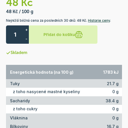
48 Kč
48 Kč / 100 g
Nejnižší běžná cena za posledních 30 dnů: 48 Kč.
Historie ceny
.
+
Přidat do košíku
-
Skladem
Energetická hodnota (na 100 g)
1783 kJ
Tuky
21.7 g
z toho nasycené mastné kyseliny
0 g
Sacharidy
38.4 g
z toho cukry
0 g
Vláknina
0 g
Bílkoviny
16.7 g