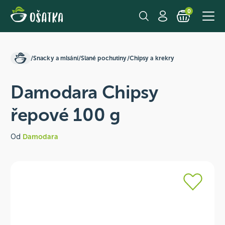
0
/
Snacky a mlsání
/
Slané pochutiny
/
Chipsy a krekry
Damodara Chipsy
řepové 100 g
Od
Damodara