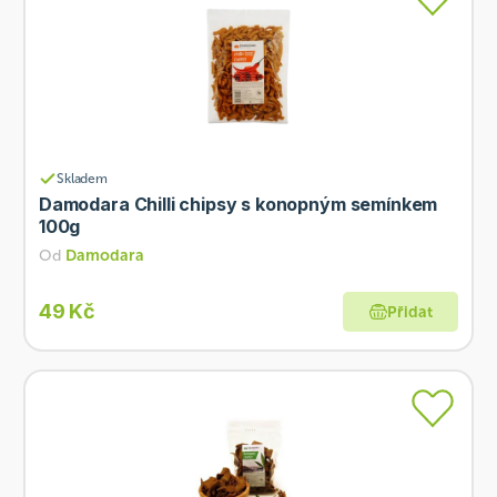
Skladem
Damodara Chilli chipsy s konopným semínkem
100g
Od
Damodara
49 Kč
Přidat