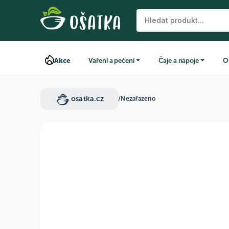
Akce
Vaření a pečení
Čaje a nápoje
O
osatka.cz
/
Nezařazeno