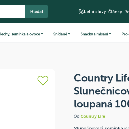
Letní slevy
Hledat
Články
R
řechy, semínka a ovoce
Snídaně
Snacky a mlsání
Pro 
Country Lif
Slunečnico
loupaná 10
Od
Country Life
Slunečnicová semínka js