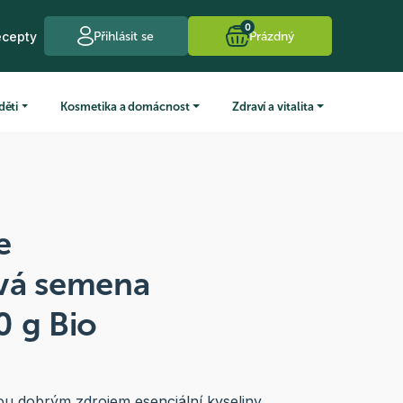
0
ecepty
Přihlásit se
Prázdný
děti
Kosmetika a domácnost
Zdraví a vitalita
e
vá semena
0 g Bio
ou dobrým zdrojem esenciální kyseliny