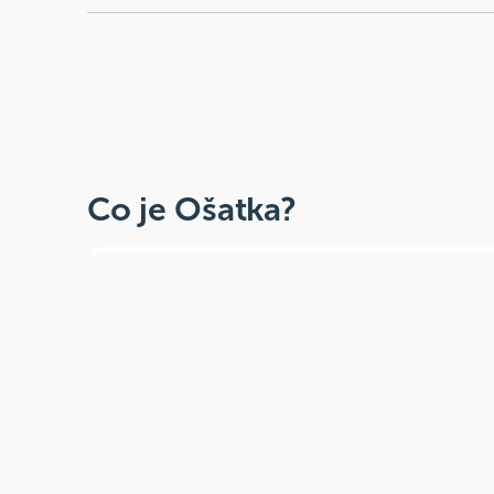
Co je Ošatka?
Dobré, zdravé, přírodní
Široká paleta oblíbených produktů od
více než 100 ověřených značek.