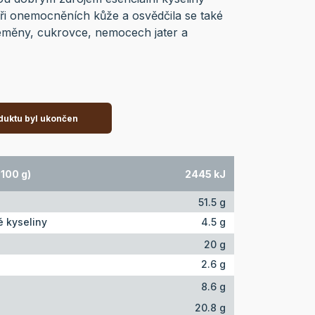
ři onemocněních kůže a osvědčila se také
eměny, cukrovce, nemocech jater a
duktu byl ukončen
100 g)
2445 kJ
51.5 g
 kyseliny
4.5 g
20 g
2.6 g
8.6 g
20.8 g