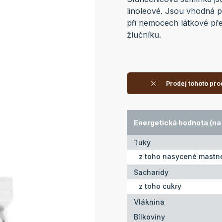
linoleové. Jsou vhodná p
při nemocech látkové př
žlučníku.
Prodej tohoto pro
Energetická hodnota (na 
Tuky
z toho nasycené mastné
Sacharidy
z toho cukry
Vláknina
Bílkoviny