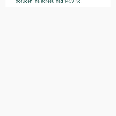
doručení na adresu nad 1499 Kč.
Slevové akce
Tematické kampaně a kampaně s
dodavateli - pravidelně, každý měsíc.
Odběr novinek
Nepropásněte naše sezónní akce a nejnovější recepty