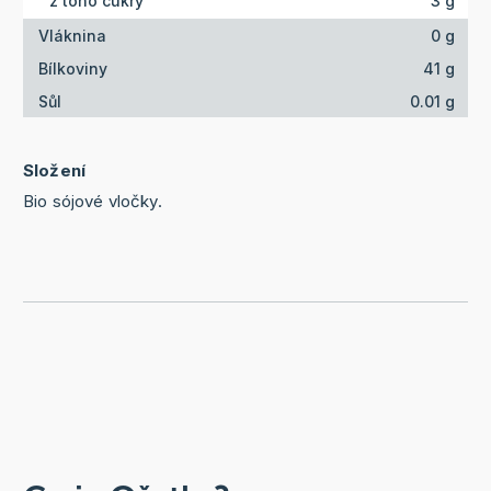
z toho cukry
3 g
Vláknina
0 g
Bílkoviny
41 g
Sůl
0.01 g
Složení
Bio sójové vločky.