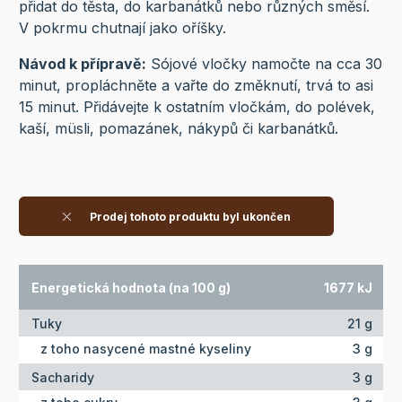
přidat do těsta, do karbanátků nebo různých směsí.
V pokrmu chutnají jako oříšky.
Návod k přípravě:
Sójové vločky namočte na cca 30
minut, propláchněte a vařte do změknutí, trvá to asi
15 minut. Přidávejte k ostatním vločkám, do polévek,
kaší, müsli, pomazánek, nákypů či karbanátků.
Prodej tohoto produktu byl ukončen
Energetická hodnota (na 100 g)
1677 kJ
Tuky
21 g
z toho nasycené mastné kyseliny
3 g
Sacharidy
3 g