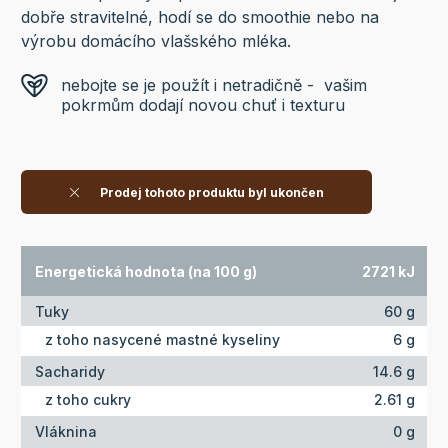
dobře stravitelné, hodí se do smoothie nebo na
výrobu domácího vlašského mléka.
nebojte se je použít i netradičně - vašim
pokrmům dodají novou chuť i texturu
Prodej tohoto produktu byl ukončen
Energetická hodnota (na 100 g)
2721 kJ
Tuky
60 g
z toho nasycené mastné kyseliny
6 g
Sacharidy
14.6 g
z toho cukry
2.61 g
Vláknina
0 g