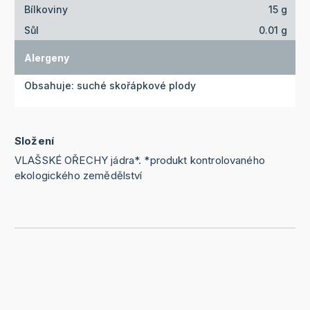
Bílkoviny
15 g
Sůl
0.01 g
Alergeny
Obsahuje: suché skořápkové plody
Složení
VLAŠSKÉ OŘECHY jádra*. *produkt kontrolovaného
ekologického zemědělství