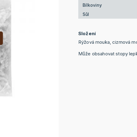
Bílkoviny
Sůl
Složení
Rýžová mouka, cizrnová m
Může obsahovat stopy lepk