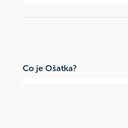
Co je Ošatka?
Dobré, zdravé, přírodní
Široká paleta oblíbených produktů od