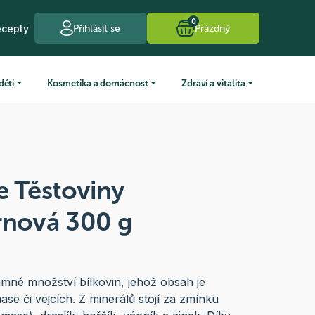
0
ecepty
Přihlásit se
Prázdný
děti
Kosmetika a domácnost
Zdraví a vitalita
e Těstoviny
rnová 300 g
mné množství bílkovin, jehož obsah je
ase či vejcích. Z minerálů stojí za zmínku