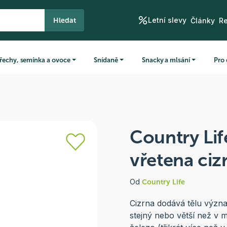
Letní slevy
Hledat
Články
R
řechy, semínka a ovoce
Snídaně
Snacky a mlsání
Pro 
Country Lif
vřetena ciz
Od
Country Life
Cizrna dodává tělu význa
stejný nebo větší než v m