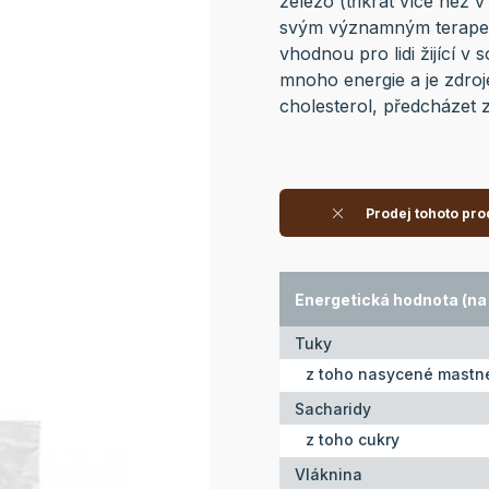
železo (třikrát více než v
svým významným terapeut
vhodnou pro lidi žijící 
mnoho energie a je zdroj
cholesterol, předcházet 
Prodej tohoto pro
Energetická hodnota (na 
Tuky
z toho nasycené mastné
Sacharidy
z toho cukry
Vláknina