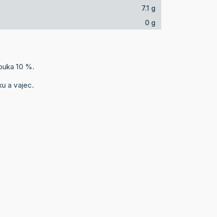
7.1 g
0 g
ouka 10 %.
u a vajec.