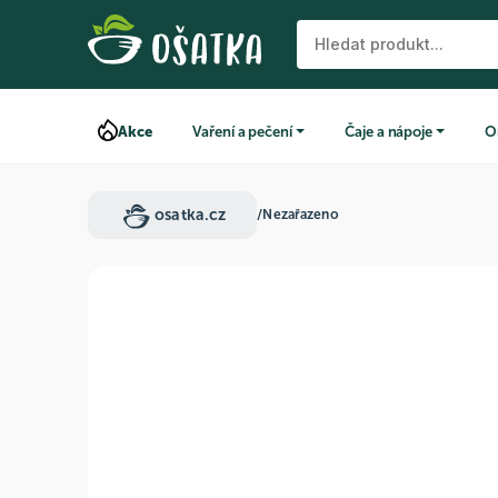
Akce
Vaření a pečení
Čaje a nápoje
O
osatka.cz
/
Nezařazeno