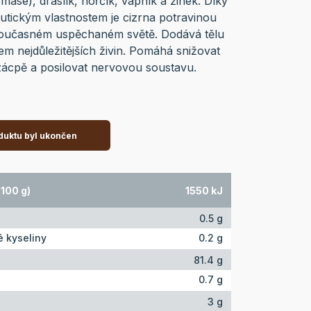
 mase), draslík, hořčík, vápník a zinek. Díky
ickým vlastnostem je cizrna potravinou
v současném uspěchaném světě. Dodává tělu
em nejdůležitějších živin. Pomáhá snižovat
zácpě a posilovat nervovou soustavu.
duktu byl ukončen
100 g)
1550 kJ
0.5 g
 kyseliny
0.2 g
81.4 g
0.7 g
3 g