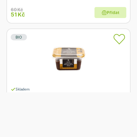
60 Kč
Přidat
51 Kč
BIO
Skladem
Muso Miso genmai sója 250g BIO
Od
Muso
175 Kč
Přidat