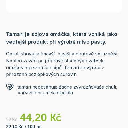
Tamari je sójová omáčka, která vzniká jako
vedlejší produkt při výrobě miso pasty.
Oproti shoyu je tmavší, hustší a chuťově výraznější.
Naplno zazáří při přípravě studených zálivek,
omáček a pikantních dipů. Tamari se vyrábí z
přirozeně bezlepkových surovin.
tamari neobsahuje žádné zvýrazňovače chuti,
barviva ani umělá sladidla
44,20 Kč
52 Kč
22,10 Kč / 100 ml