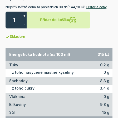
Nejnižší běžná cena za posledních 30 dnů: 44,20 Kč.
Historie ceny
.
+
Přidat do košíku
-
Skladem
Energetická hodnota (na 100 ml)
315 kJ
Tuky
0.2 g
z toho nasycené mastné kyseliny
0 g
Sacharidy
8.3 g
z toho cukry
3.4 g
Vláknina
0 g
Bílkoviny
9.8 g
Sůl
15 g