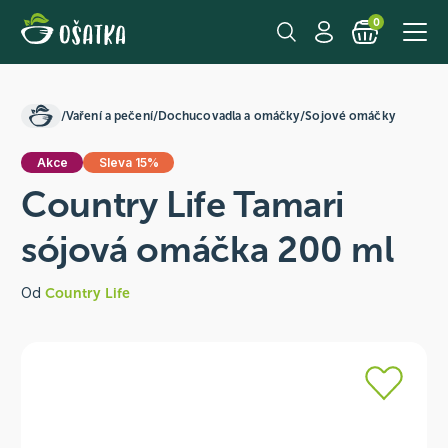
0
/
Vaření a pečení
/
Dochucovadla a omáčky
/
Sojové omáčky
Akce
Sleva 15%
Country Life Tamari
sójová omáčka 200 ml
Od
Country Life