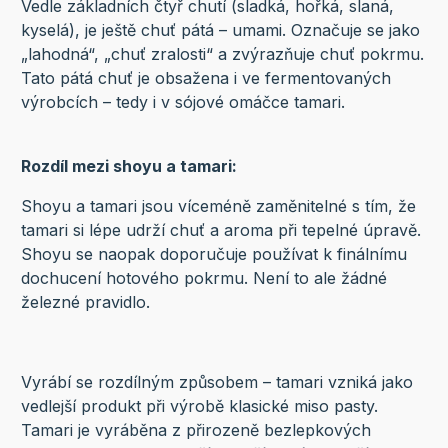
Vedle základních čtyř chutí (sladká, hořká, slaná,
kyselá), je ještě chuť pátá – umami. Označuje se jako
„lahodná“, „chuť zralosti“ a zvýrazňuje chuť pokrmu.
Tato pátá chuť je obsažena i ve fermentovaných
výrobcích – tedy i v sójové omáčce tamari.
Rozdíl mezi shoyu a tamari:
Shoyu a tamari jsou víceméně zaměnitelné s tím, že
tamari si lépe udrží chuť a aroma při tepelné úpravě.
Shoyu se naopak doporučuje používat k finálnímu
dochucení hotového pokrmu. Není to ale žádné
železné pravidlo.
Vyrábí se rozdílným způsobem – tamari vzniká jako
vedlejší produkt při výrobě klasické miso pasty.
Tamari je vyráběna z přirozeně bezlepkových