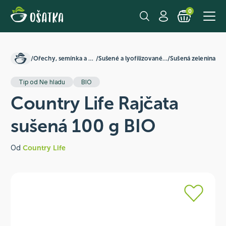
0
/
Ořechy, semínka a ovoce
/
Sušené a lyofilizované plody
/
Sušená zelenina
Tip od Ne hladu
BIO
Country Life Rajčata
sušená 100 g BIO
Od
Country Life