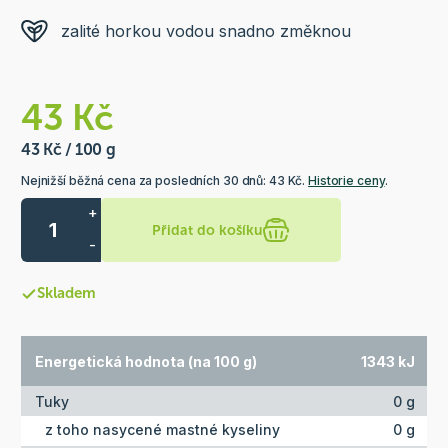
zalité horkou vodou snadno změknou
43 Kč
43 Kč / 100 g
Nejnižší běžná cena za posledních 30 dnů: 43 Kč.
Historie ceny
.
+
Přidat do košíku
-
Skladem
Energetická hodnota (na 100 g)
1343 kJ
Tuky
0 g
z toho nasycené mastné kyseliny
0 g