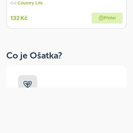
Od
Country Life
132 Kč
Přidat
Co je Ošatka?
Dobré, zdravé, přírodní
Široká paleta oblíbených produktů od
více než 100 ověřených značek.