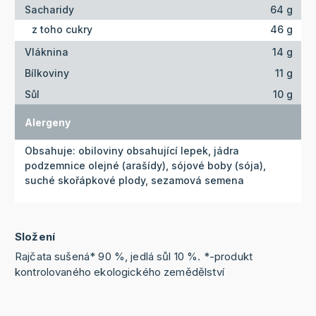
Sacharidy
64 g
z toho cukry
46 g
Vláknina
14 g
Bílkoviny
11 g
Sůl
10 g
Alergeny
Obsahuje: obiloviny obsahující lepek, jádra
podzemnice olejné (arašídy), sójové boby (sója),
suché skořápkové plody, sezamová semena
Složení
Rajčata sušená* 90 %, jedlá sůl 10 %. *-produkt
kontrolovaného ekologického zemědělství