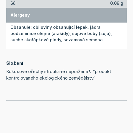
Sůl
0.09 g
Alergeny
Obsahuje: obiloviny obsahující lepek, jádra
podzemnice olejné (arašídy), sójové boby (sója),
suché skořápkové plody, sezamová semena
Složení
Kokosové ořechy strouhané nepražené*. *produkt
kontrolovaného ekologického zemědělství