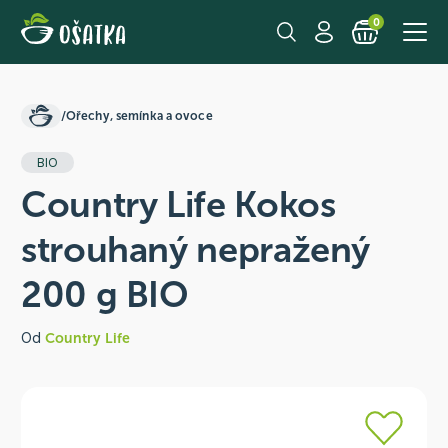
0
/
Ořechy, semínka a ovoce
BIO
Country Life Kokos
strouhaný nepražený
200 g BIO
Od
Country Life