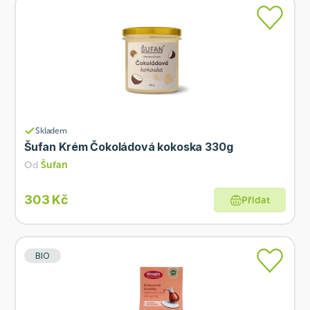
Skladem
Šufan Krém Čokoládová kokoska 330g
Od
Šufan
303 Kč
Přidat
BIO