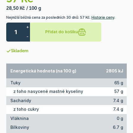
28,50 Kč / 100 g
Nejnižší běžná cena za posledních 30 dnů: 57 Kč.
Historie ceny
.
+
Přidat do košíku
-
Skladem
Energetická hodnota (na 100 g)
2805 kJ
Tuky
65 g
z toho nasycené mastné kyseliny
57 g
Sacharidy
7.4 g
z toho cukry
7.4 g
Vláknina
0 g
Bílkoviny
6.7 g