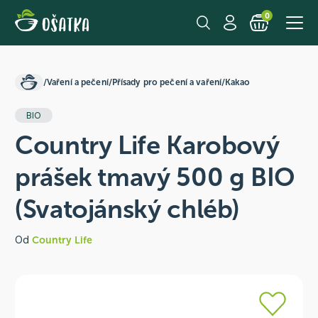
0
/
Vaření a pečení
/
Přísady pro pečení a vaření
/
Kakao
BIO
Country Life Karobový
prášek tmavý 500 g BIO
(Svatojánský chléb)
Od
Country Life