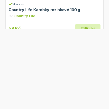
Skladem
Country Life Karobky rozinkové 100 g
Od
Country Life
59 Kč
Přidat
Skladem
Country Life Piniové oříšky 50 g
Od
Country Life