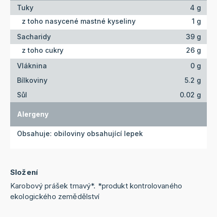
Tuky
4 g
z toho nasycené mastné kyseliny
1 g
Sacharidy
39 g
z toho cukry
26 g
Vláknina
0 g
Bílkoviny
5.2 g
Sůl
0.02 g
Alergeny
Obsahuje: obiloviny obsahující lepek
Složení
Karobový prášek tmavý*. *produkt kontrolovaného
ekologického zemědělství