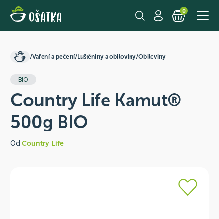
0
/
Vaření a pečení
/
Luštěniny a obiloviny
/
Obiloviny
BIO
Country Life Kamut®
500g BIO
Od
Country Life