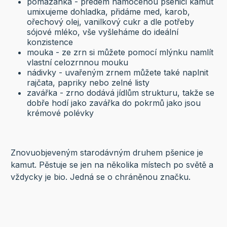
pomazánka - předem namočenou pšenici kamut
umixujeme dohladka, přidáme med, karob,
ořechový olej, vanilkový cukr a dle potřeby
sójové mléko, vše vyšleháme do ideální
konzistence
mouka - ze zrn si můžete pomocí mlýnku namlít
vlastní celozrnnou mouku
nádivky - uvařeným zrnem můžete také naplnit
rajčata, papriky nebo zelné listy
zavářka - zrno dodává jídlům strukturu, takže se
dobře hodí jako zavářka do pokrmů jako jsou
krémové polévky
Znovuobjeveným starodávným druhem pšenice je
kamut. Pěstuje se jen na několika místech po světě a
vždycky je bio. Jedná se o chráněnou značku.