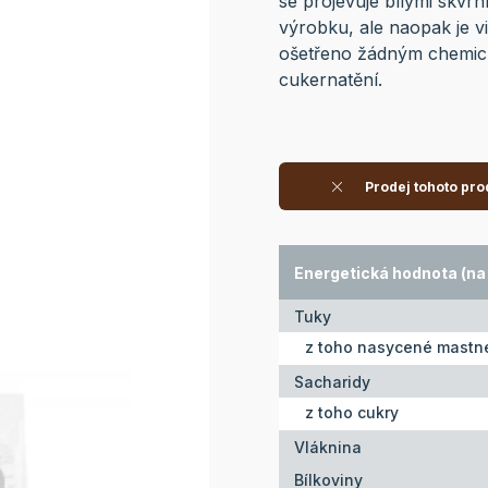
se projevuje bílými skvrn
výrobku, ale naopak je v
ošetřeno žádným chemic
cukernatění.
Prodej tohoto pro
Energetická hodnota (na 
Tuky
z toho nasycené mastné
Sacharidy
z toho cukry
Vláknina
Bílkoviny