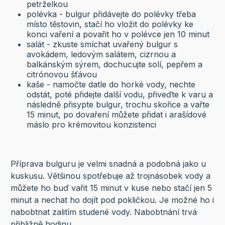
petrželkou
polévka - bulgur přidávejte do polévky třeba
místo těstovin, stačí ho vložit do polévky ke
konci vaření a povařit ho v polévce jen 10 minut
salát - zkuste smíchat uvařený bulgur s
avokádem, ledovým salátem, cizrnou a
balkánským sýrem, dochucujte solí, pepřem a
citrónovou šťávou
kaše - namočte datle do horké vody, nechte
odstát, poté přidejte další vodu, přiveďte k varu a
následně přisypte bulgur, trochu skořice a vařte
15 minut, po dovaření můžete přidat i arašídové
máslo pro krémovitou konzistenci
Příprava bulguru je velmi snadná a podobná jako u
kuskusu. Většinou spotřebuje až trojnásobek vody a
můžete ho buď vařit 15 minut v kuse nebo stačí jen 5
minut a nechat ho dojít pod pokličkou. Je možné ho i
nabobtnat zalitím studené vody. Nabobtnání trvá
přibližně hodinu.