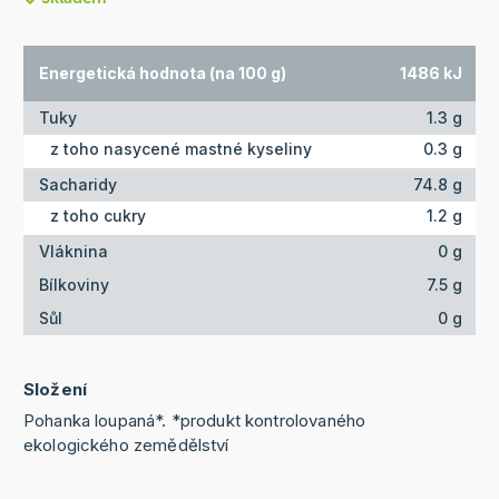
Energetická hodnota (na 100 g)
1486 kJ
Tuky
1.3 g
z toho nasycené mastné kyseliny
0.3 g
Sacharidy
74.8 g
z toho cukry
1.2 g
Vláknina
0 g
Bílkoviny
7.5 g
Sůl
0 g
Složení
Pohanka loupaná*. *produkt kontrolovaného
ekologického zemědělství