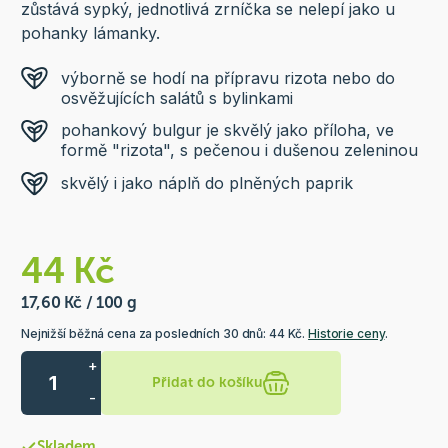
zůstává sypký, jednotlivá zrníčka se nelepí jako u
pohanky lámanky.
výborně se hodí na přípravu rizota nebo do
osvěžujících salátů s bylinkami
pohankový bulgur je skvělý jako příloha, ve
formě "rizota", s pečenou i dušenou zeleninou
skvělý i jako náplň do plněných paprik
44 Kč
17,60 Kč / 100 g
Nejnižší běžná cena za posledních 30 dnů: 44 Kč.
Historie ceny
.
+
Přidat do košíku
-
Skladem