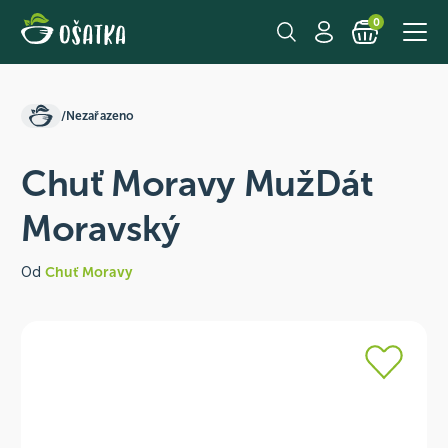
0
/
Nezařazeno
Chuť Moravy MužDát
Moravský
Od
Chuť Moravy