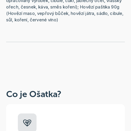
opracovaný výrobek, cibule, cukr, jablečný ocet, vlašský
ořech, česnek, káva, směs koření); Hovězí paštika 90g
(Hovězí maso, vepřový bůček, hovězí játra, sádlo, cibule,
sůl, koření, červené víno)
Co je Ošatka?