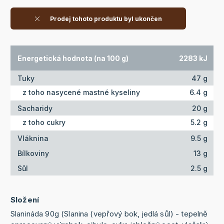
Prodej tohoto produktu byl ukončen
Energetická hodnota (na 100 g)
2283 kJ
Tuky
47 g
z toho nasycené mastné kyseliny
6.4 g
Sacharidy
20 g
z toho cukry
5.2 g
Vláknina
9.5 g
Bílkoviny
13 g
Sůl
2.5 g
Složení
Slanináda 90g (Slanina (vepřový bok, jedlá sůl) - tepelně