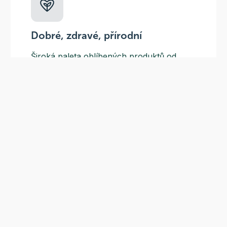
Dobré, zdravé, přírodní
Široká paleta oblíbených produktů od
více než 100 ověřených značek.
Doprava ZDARMA
Do výdejních míst a boxů nad 999 Kč,
doručení na adresu nad 1499 Kč.