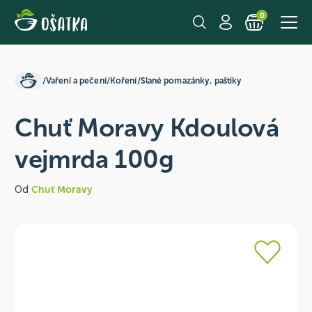
0
/
Vaření a pečení
/
Koření
/
Slané pomazánky, paštiky
Chuť Moravy Kdoulová
vejmrda 100g
Od
Chuť Moravy