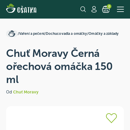
0
/
Vaření a pečení
/
Dochucovadla a omáčky
/
Omáčky a základy
Chuť Moravy Černá
ořechová omáčka 150
ml
Od
Chuť Moravy