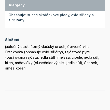
Alergeny
Obsahuje: suché skořápkové plody, oxid siřičitý a
siřičitany
Složení
jablečný ocet, černý vlašský ořech, červené víno
Frankovka (obsahuje oxid siřičitý), rajčatové pyré
(pasírovaná rajčata, jedlá sůl), melasa, cibule, jedlá sůl,
křen, ančovičky (slunečnicový olej, jedlá sůl), česnek,
směs koření