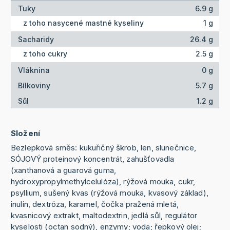
Tuky
6.9 g
z toho nasycené mastné kyseliny
1 g
Sacharidy
26.4 g
z toho cukry
2.5 g
Vláknina
0 g
Bílkoviny
5.7 g
Sůl
1.2 g
Složení
Bezlepková směs: kukuřičný škrob, len, slunečnice,
SÓJOVÝ proteinový koncentrát, zahušťovadla
(xanthanová a guarová guma,
hydroxypropylmethylcelulóza), rýžová mouka, cukr,
psyllium, sušený kvas (rýžová mouka, kvasový základ),
inulin, dextróza, karamel, čočka pražená mletá,
kvasnicový extrakt, maltodextrin, jedlá sůl, regulátor
kyselosti (octan sodný), enzymy; voda; řepkový olej;