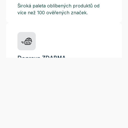
Široká paleta oblíbených produktů od
více než 100 ověřených značek.
Doprava ZDARMA
Do výdejních míst a boxů nad 999 Kč,
doručení na adresu nad 1499 Kč.
Slevové akce