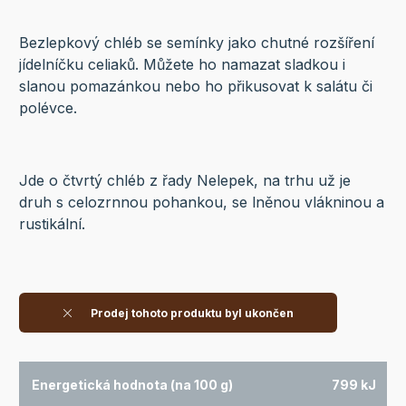
Bezlepkový chléb se semínky jako chutné rozšíření
jídelníčku celiaků. Můžete ho namazat sladkou i
slanou pomazánkou nebo ho přikusovat k salátu či
polévce.
Jde o čtvrtý chléb z řady Nelepek, na trhu už je
druh s celozrnnou pohankou, se lněnou vlákninou a
rustikální.
Prodej tohoto produktu byl ukončen
Energetická hodnota (na 100 g)
799 kJ