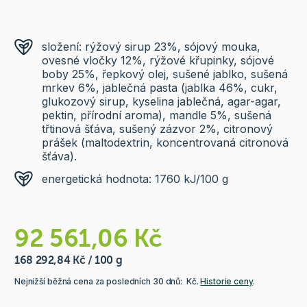
složení: rýžový sirup 23%, sójový mouka,
ovesné vločky 12%, rýžové křupinky, sójové
boby 25%, řepkový olej, sušené jablko, sušená
mrkev 6%, jablečná pasta (jablka 46%, cukr,
glukozový sirup, kyselina jablečná, agar-agar,
pektin, přírodní aroma), mandle 5%, sušená
třtinová šťáva, sušený zázvor 2%, citronový
prášek (maltodextrin, koncentrovaná citronová
šťáva).
energetická hodnota: 1760 kJ/100 g
92 561,06 Kč
168 292,84 Kč / 100 g
Nejnižší běžná cena za posledních 30 dnů: Kč.
Historie ceny
.