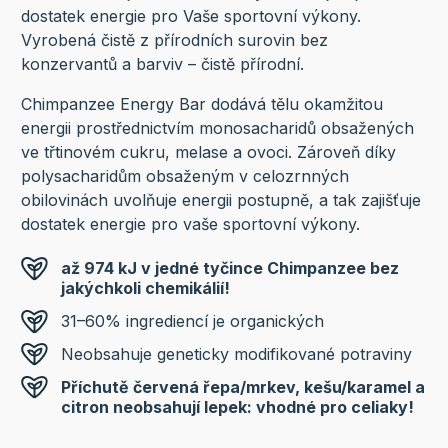
dostatek energie pro Vaše sportovní výkony.
Vyrobená čistě z přírodních surovin bez
konzervantů a barviv – čistě přírodní.
Chimpanzee Energy Bar dodává tělu okamžitou
energii prostřednictvím monosacharidů obsažených
ve třtinovém cukru, melase a ovoci. Zároveň díky
polysacharidům obsaženým v celozrnných
obilovinách uvolňuje energii postupně, a tak zajišťuje
dostatek energie pro vaše sportovní výkony.
až 974 kJ v jedné tyčince Chimpanzee bez
jakýchkoli chemikálií!
31–60% ingrediencí je organických
Neobsahuje geneticky modifikované potraviny
Příchutě červená řepa/mrkev, kešu/karamel a
citron neobsahují lepek: vhodné pro celiaky!