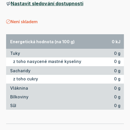
Nastavit sledování dostupnosti
Není skladem
Energetická hodnota (na 100 g)
0 kJ
Tuky
0 g
z toho nasycené mastné kyseliny
0 g
Sacharidy
0 g
z toho cukry
0 g
Vláknina
0 g
Bílkoviny
0 g
Sůl
0 g