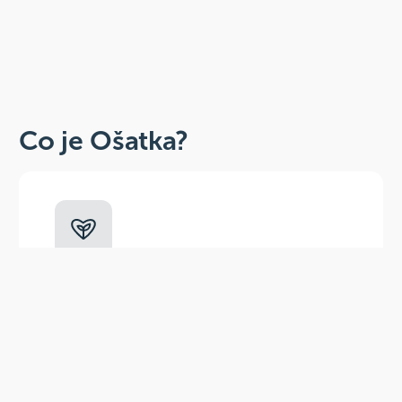
Co je Ošatka?
Dobré, zdravé, přírodní
Široká paleta oblíbených produktů od
více než 100 ověřených značek.