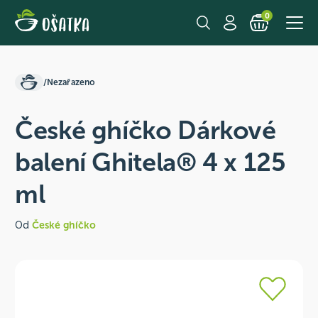
0
/
Nezařazeno
České ghíčko Dárkové
balení Ghitela® 4 x 125
ml
Od
České ghíčko