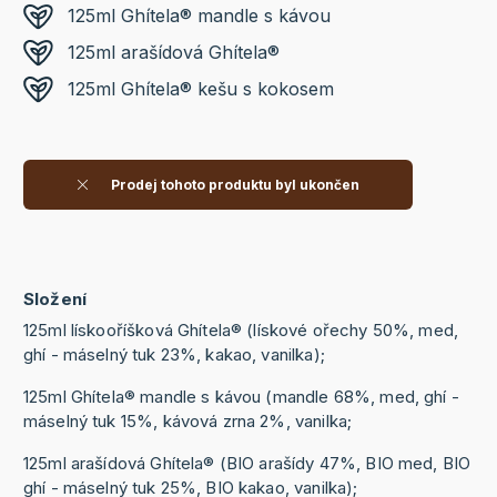
125ml Ghítela® mandle s kávou
125ml arašídová Ghítela®
125ml Ghítela® kešu s kokosem
Prodej tohoto produktu byl ukončen
Složení
125ml lískooříšková Ghítela® (lískové ořechy 50%, med,
ghí - máselný tuk 23%, kakao, vanilka);
125ml Ghítela® mandle s kávou (mandle 68%, med, ghí -
máselný tuk 15%, kávová zrna 2%, vanilka;
125ml arašídová Ghítela® (BIO arašídy 47%, BIO med, BIO
ghí - máselný tuk 25%, BIO kakao, vanilka);