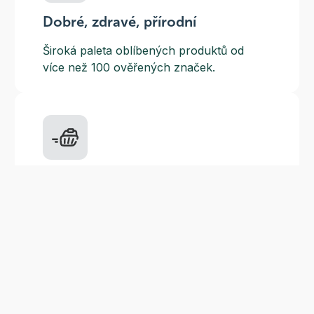
Dobré, zdravé, přírodní
Široká paleta oblíbených produktů od
více než 100 ověřených značek.
Doprava ZDARMA
Do výdejních míst a boxů nad 999 Kč,
doručení na adresu nad 1499 Kč.