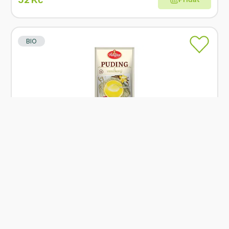
BIO
Skladem
Amylon Puding vanilkový bez lepku 40 g BIO
Od
Amylon
25 Kč
Přidat