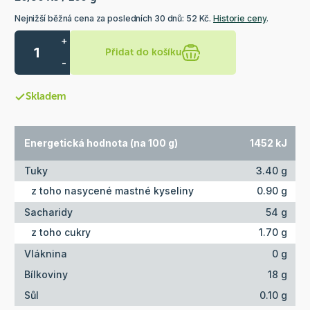
Nejnižší běžná cena za posledních 30 dnů: 52 Kč.
Historie ceny
.
+
Přidat do košíku
-
Skladem
Energetická hodnota (na 100 g)
1452 kJ
Tuky
3.40 g
z toho nasycené mastné kyseliny
0.90 g
Sacharidy
54 g
z toho cukry
1.70 g
Vláknina
0 g
Bílkoviny
18 g
Sůl
0.10 g