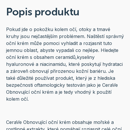
Popis produktu
Pokud jde o pokožku kolem očí, otoky a tmavé
kruhy jsou nejčastějším problémem. Naštěstí správný
oční krém může pomoci vyhladit a rozjasnit tuto
jemnou oblast, abyste vypadali co nejlépe. Hledejte
oční krém s obsahem ceramidů,kyseliny
hyaluronové a niacinamidu, které poskytují hydrataci
a zároveň obnovují přirozenou kožní bariéru. Je
také důležité používat produkt, který je z hlediska
bezpečnosti oftamologicky testován jako je CeraVe
Obnovující oční krém a je tedy vhodný k použití
kolem očí.
CeraVe Obnovující oční krém obsahuje mořské a
rostlinné extrakty, které pomáhají rozjasnit celé oční