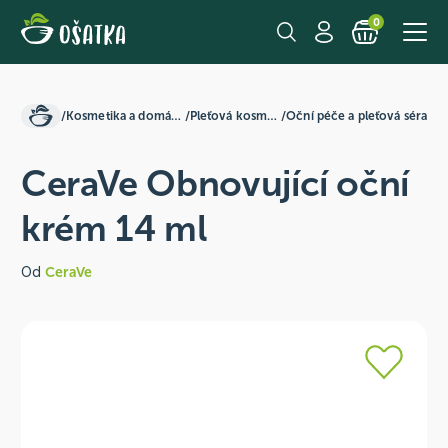
0
/
Kosmetika a domácnost
/
Pleťová kosmetika
/
Oční péče a pleťová séra
CeraVe Obnovující oční
krém 14 ml
Od
CeraVe