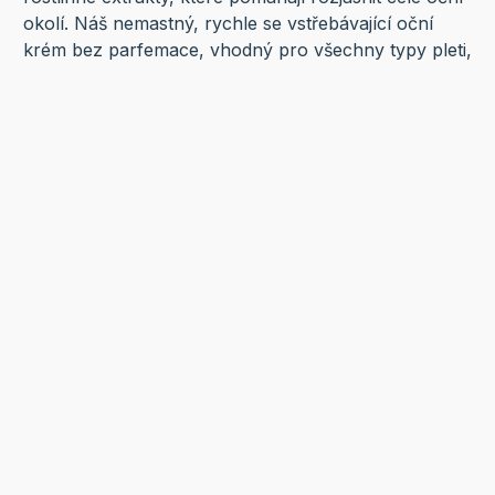
okolí. Náš nemastný, rychle se vstřebávající oční
krém bez parfemace, vhodný pro všechny typy pleti,
obsahuje také tři esenciální ceramidy, kyselinu
hyaluronovou a niacinamid, plus patentovanou
technologii MVE, která postupně uvolňuje hydratační
látky pro dlouhodobou hydrataci pokožky.
Co je Ošatka?
Dobré, zdravé, přírodní