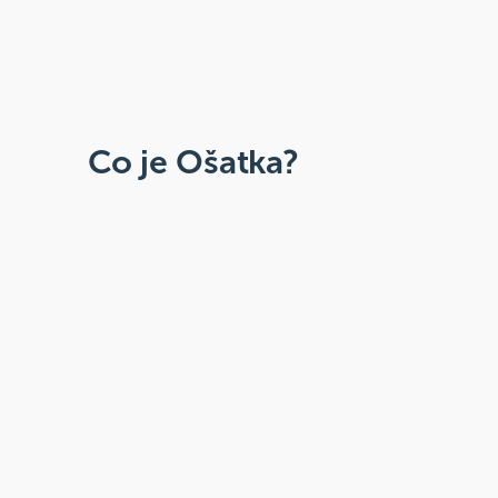
Co je Ošatka?
Dobré, zdravé, přírodní
Široká paleta oblíbených produktů od
více než 100 ověřených značek.