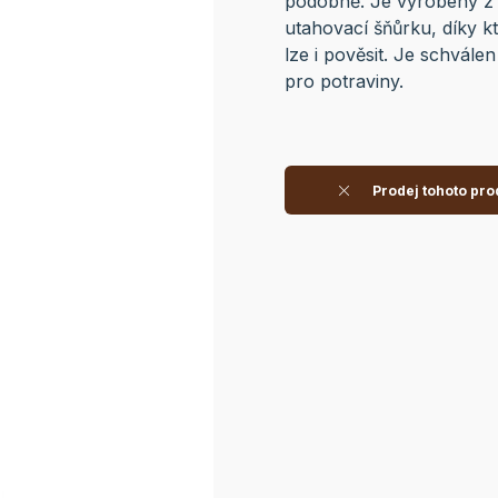
podobně. Je vyrobený z 
utahovací šňůrku, díky k
lze i pověsit. Je schvál
pro potraviny.
Prodej tohoto pro