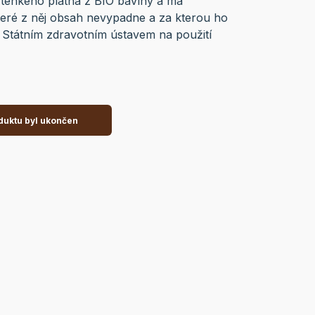
tenkého plátna z BIO bavlny a má
teré z něj obsah nevypadne a za kterou ho
en Státním zdravotním ústavem na použití
duktu byl ukončen