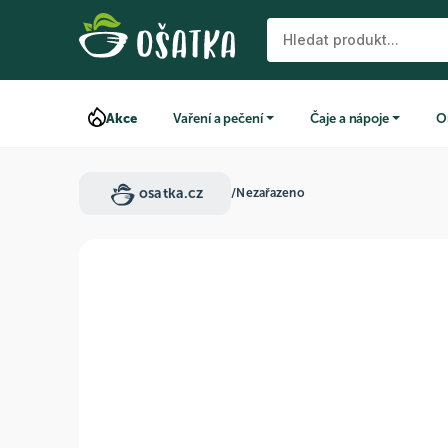
Akce
Vaření a pečení
Čaje a nápoje
O
osatka.cz
/
Nezařazeno