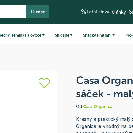
Letní slevy
Hledat
Články
R
řechy, semínka a ovoce
Snídaně
Snacky a mlsání
Pro 
Casa Organ
sáček - malý
Od
Casa Organica
Krásný a praktický malý
Organica je vhodný na pe