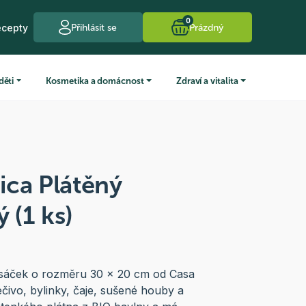
0
ecepty
Přihlásit se
Prázdný
děti
Kosmetika a domácnost
Zdraví a vitalita
ica Plátěný
 (1 ks)
 sáček o rozměru 30 x 20 cm od Casa
čivo, bylinky, čaje, sušené houby a