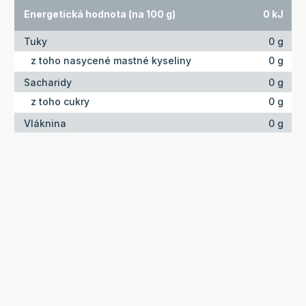
Energetická hodnota (na 100 g)
0 kJ
Tuky
0 g
z toho nasycené mastné kyseliny
0 g
Sacharidy
0 g
z toho cukry
0 g
Vláknina
0 g
Bílkoviny
0 g
Sůl
0 g