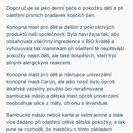
Doporučuje se jako denní péče o pokožku dětí a při
ošetření prsních bradavek kojících žen.
Konopná mast pro děti je dalším z pokrokových
produktů naší společnosti. Byla navržena tak, aby
obsahovala všechny ingredience v BIO kvalitě a
vyhovovala tak maminkám při ošetření té nejcitlivější
pokožky nejen dětí, ale také dospělých, kteří trpí
silnými alergickými reakcemi.
Konopná mast pro děti je nástupce univerzální
konopné masti Carun, ale jako nosič bylo oproti
lékařské vazelíny použito bio nerafinované
bambucké máslo a dětská mast oproti univerzální
neobsahuje silice z máty, citronu a levandule.
Bambucké máslo neboli karité je velmi jemné a stále
více žádáno při ošetření citlivé dětské pokožky, a tak
jsme se rozhodli, že mastičku s tímto základem