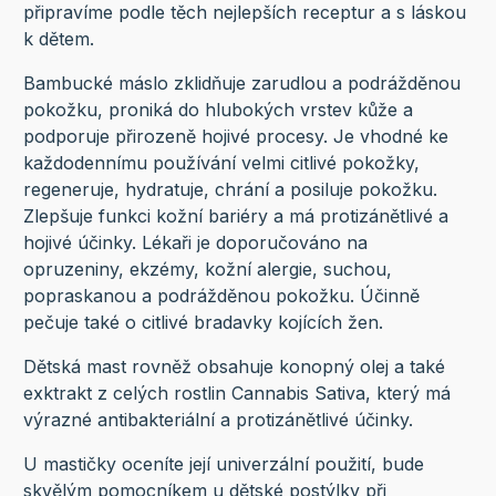
připravíme podle těch nejlepších receptur a s láskou
k dětem.
Bambucké máslo zklidňuje zarudlou a podrážděnou
pokožku, proniká do hlubokých vrstev kůže a
podporuje přirozeně hojivé procesy. Je vhodné ke
každodennímu používání velmi citlivé pokožky,
regeneruje, hydratuje, chrání a posiluje pokožku.
Zlepšuje funkci kožní bariéry a má protizánětlivé a
hojivé účinky. Lékaři je doporučováno na
opruzeniny, ekzémy, kožní alergie, suchou,
popraskanou a podrážděnou pokožku. Účinně
pečuje také o citlivé bradavky kojících žen.
Dětská mast rovněž obsahuje konopný olej a také
exktrakt z celých rostlin Cannabis Sativa, který má
výrazné antibakteriální a protizánětlivé účinky.
U mastičky oceníte její univerzální použití, bude
skvělým pomocníkem u dětské postýlky při