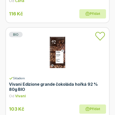
Od
Carla
116 Kč
Přidat
BIO
Skladem
Vivani Edizione grande čokoláda hořká 92 %
80g BIO
Od
Vivani
103 Kč
Přidat