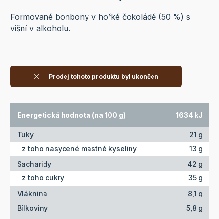
Formované bonbony v hořké čokoládě (50 %) s
višní v alkoholu.
Prodej tohoto produktu byl ukončen
Energetická hodnota (na 100 g)
1634 kJ
Tuky
21 g
z toho nasycené mastné kyseliny
13 g
Sacharidy
42 g
z toho cukry
35 g
Vláknina
8,1 g
Bílkoviny
5,8 g