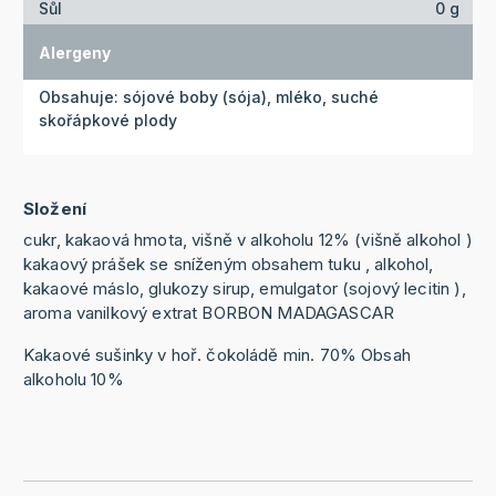
Sůl
0 g
Alergeny
Obsahuje: sójové boby (sója), mléko, suché
skořápkové plody
Složení
cukr, kakaová hmota, višně v alkoholu 12% (višně alkohol )
kakaový prášek se sníženým obsahem tuku , alkohol,
kakaové máslo, glukozy sirup, emulgator (sojový lecitin ),
aroma vanilkový extrat BORBON MADAGASCAR
Kakaové sušinky v hoř. čokoládě min. 70% Obsah
alkoholu 10%