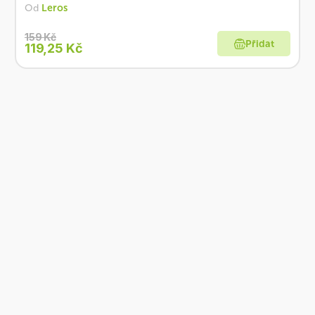
Od
Leros
159 Kč
Přidat
119,25 Kč
Co je Ošatka?
Dobré, zdravé, přírodní
Široká paleta oblíbených produktů od
více než 100 ověřených značek.