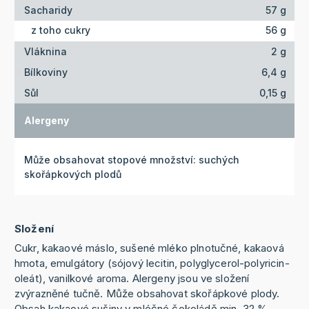
Sacharidy
57 g
z toho cukry
56 g
Vláknina
2 g
Bílkoviny
6,4 g
Sůl
0,15 g
Alergeny
Může obsahovat stopové množství: suchých
skořápkových plodů
Složení
Cukr, kakaové máslo, sušené mléko plnotučné, kakaová
hmota, emulgátory (sójový lecitin, polyglycerol-polyricin-
oleát), vanilkové aroma. Alergeny jsou ve složení
zvýrazněné tučně. Může obsahovat skořápkové plody.
Obsah kakaové sušiny v mléčné čokoládě min. 32 %.