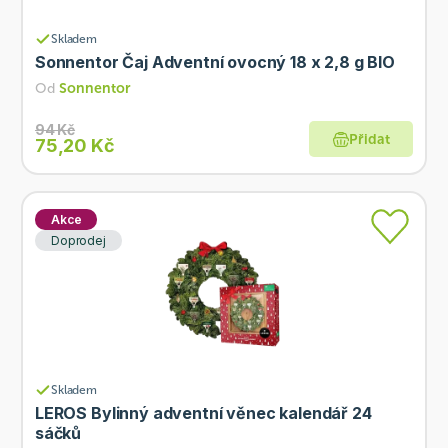
Skladem
Sonnentor Čaj Adventní ovocný 18 x 2,8 g BIO
Od
Sonnentor
94 Kč
Přidat
75,20 Kč
Akce
Doprodej
Skladem
LEROS Bylinný adventní věnec kalendář 24
sáčků