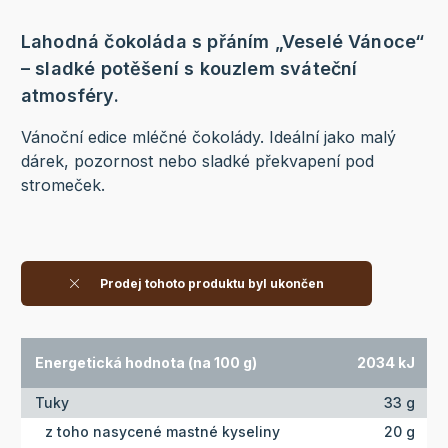
Lahodná čokoláda s přáním „Veselé Vánoce“
– sladké potěšení s kouzlem sváteční
atmosféry.
Vánoční edice mléčné čokolády. Ideální jako malý
dárek, pozornost nebo sladké překvapení pod
stromeček.
Prodej tohoto produktu byl ukončen
Energetická hodnota (na 100 g)
2034 kJ
Tuky
33 g
z toho nasycené mastné kyseliny
20 g