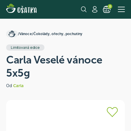
0
/
Vánoce
/
Čokolády, ořechy, pochutiny
Limitovaná edice
Carla Veselé vánoce
5x5g
Od
Carla