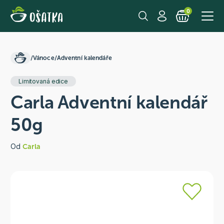
0
/
Vánoce
/
Adventní kalendáře
Limitovaná edice
Carla Adventní kalendář
50g
Od
Carla