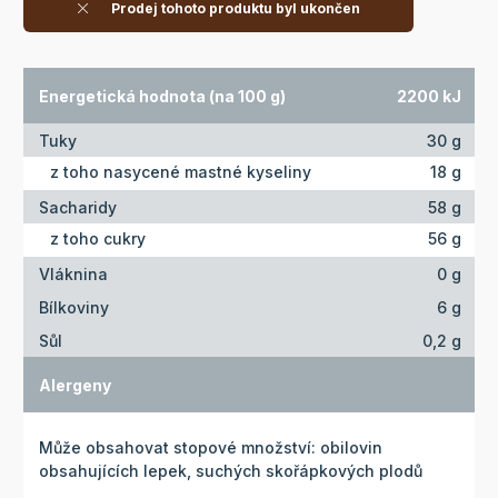
Prodej tohoto produktu byl ukončen
Energetická hodnota (na 100 g)
2200 kJ
Tuky
30 g
z toho nasycené mastné kyseliny
18 g
Sacharidy
58 g
z toho cukry
56 g
Vláknina
0 g
Bílkoviny
6 g
Sůl
0,2 g
Alergeny
Může obsahovat stopové množství: obilovin
obsahujících lepek, suchých skořápkových plodů