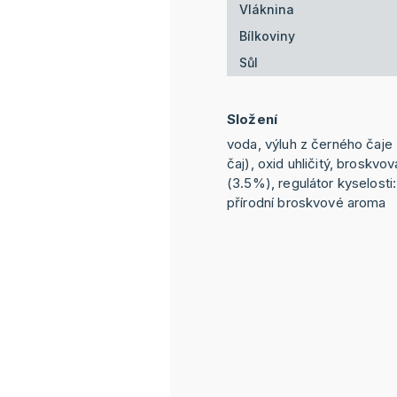
Vláknina
Bílkoviny
Sůl
Složení
voda, výluh z černého čaje
čaj), oxid uhličitý, broskvo
(3.5%), regulátor kyselosti:
přírodní broskvové aroma