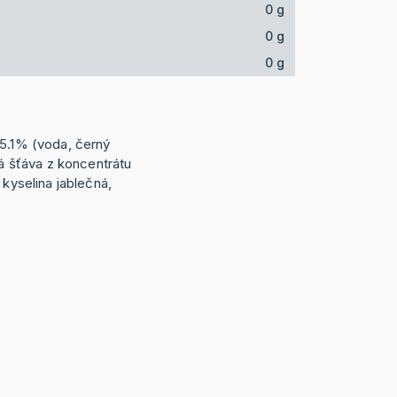
0 g
0 g
0 g
 5.1% (voda, černý
vá šťáva z koncentrátu
 kyselina jablečná,