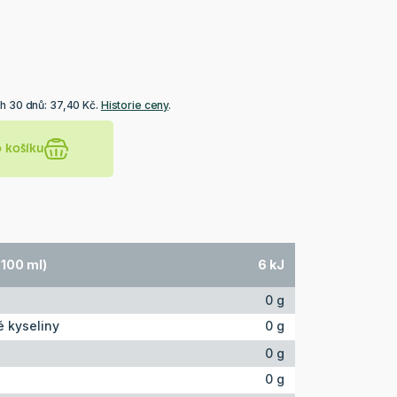
h 30 dnů: 37,40 Kč.
Historie ceny
.
o košíku
 100 ml)
6 kJ
0 g
 kyseliny
0 g
0 g
0 g