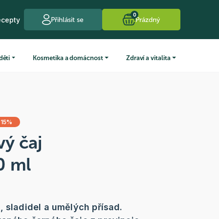
0
ecepty
Přihlásit se
Prázdný
děti
Kosmetika a domácnost
Zdraví a vitalita
 15%
ý čaj
0 ml
, sladidel a umělých přísad.