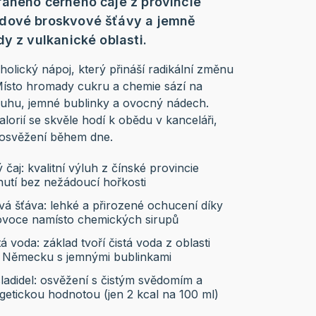
aného černého čaje z provincie
dové broskvové šťávy a jemně
y z vulkanické oblasti.
holický nápoj, který přináší radikální změnu
Místo hromady cukru a chemie sází na
luhu, jemné bublinky a ovocný nádech.
orií se skvěle hodí k obědu v kanceláři,
v osvěžení během dne.
čaj: kvalitní výluh z čínské provincie
utí bez nežádoucí hořkosti
á šťáva: lehké a přirozené ochucení díky
voce namísto chemických sirupů
 voda: základ tvoří čistá voda z oblasti
 Německu s jemnými bublinkami
adidel: osvěžení s čistým svědomím a
etickou hodnotou (jen 2 kcal na 100 ml)