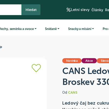
Letní slevy
Hledat
Články
R
řechy, semínka a ovoce
Snídaně
Snacky a mlsání
Pro 
je
Novinka
Akce
Sleva
CANS Ledov
Broskev 33
Od
CANS
Ledový čaj bez cukru