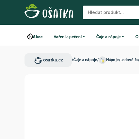
Akce
Vaření a pečení
Čaje a nápoje
O
osatka.cz
/
Čaje a nápoje
/
Nápoje
/
Ledové ča