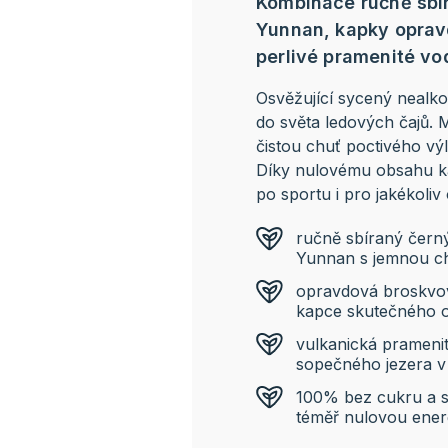
Kombinace ručně sbír
Yunnan, kapky oprav
perlivé pramenité vod
Osvěžující sycený nealko
do světa ledových čajů. 
čistou chuť poctivého vý
Díky nulovému obsahu kal
po sportu i pro jakékoli
ručně sbíraný černý 
Yunnan s jemnou ch
opravdová broskvov
kapce skutečného o
vulkanická pramenitá
sopečného jezera v
100% bez cukru a sl
téměř nulovou energ