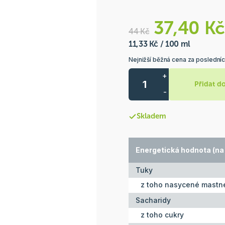
37,40 Kč
44 Kč
11,33 Kč / 100 ml
Nejnižší běžná cena za posledníc
+
Přidat d
-
Skladem
Energetická hodnota (na
Tuky
z toho nasycené mastné
Sacharidy
z toho cukry