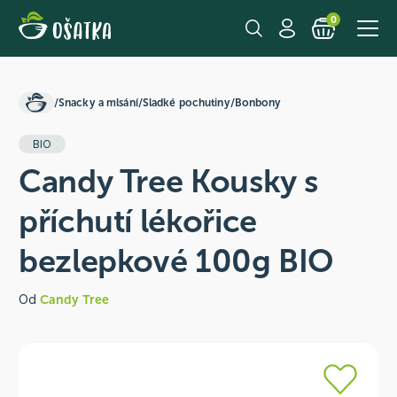
0
/
Snacky a mlsání
/
Sladké pochutiny
/
Bonbony
BIO
Candy Tree Kousky s
příchutí lékořice
bezlepkové 100g BIO
Od
Candy Tree