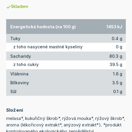
Skladem
Energetická hodnota (na 100 g)
1453 kJ
Tuky
0.4 g
z toho nasycené mastné kyseliny
0 g
Sacharidy
80.3 g
z toho cukry
39.5 g
Vláknina
1.6 g
Bílkoviny
3.5 g
Sůl
0.1 g
Složení
melasa*, kukuřičný škrob*, rýžová mouka*, rýžový škrob*,
aroma (lékořicový extrakt*, anýzový extrakt*). *produkt
kontrolovaného ekologického zemědělství